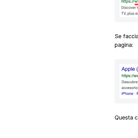
Se facci
pagina:
Questa co