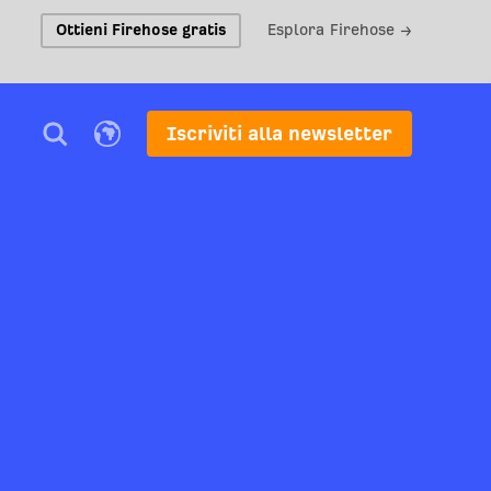
Ottieni Firehose gratis
Esplora Firehose →
Iscriviti alla newsletter