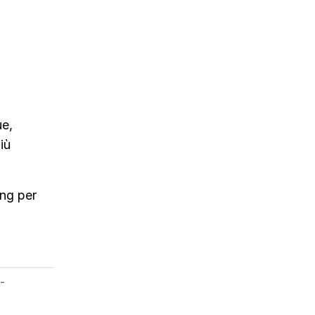
ue,
iù
ang per
-