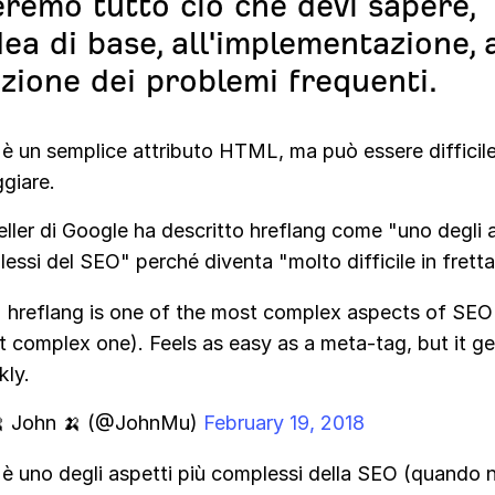
eremo tutto ciò che devi sapere,
idea di base, all'implementazione, 
uzione dei problemi frequenti.
 è un semplice attributo HTML, ma può essere difficil
giare.
ller di Google ha descritto hreflang come "uno degli 
essi del SEO" perché diventa "molto difficile in fretta
hreflang is one of the most complex aspects of SEO 
 complex one). Feels as easy as a meta-tag, but it get
kly.
 John 🍌 (@JohnMu)
February 19, 2018
 è uno degli aspetti più complessi della SEO (quando 