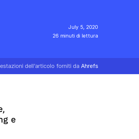
July 5, 2020
26 minuti di lettura
restazioni dell’articolo forniti da
Ahrefs
e,
ng e