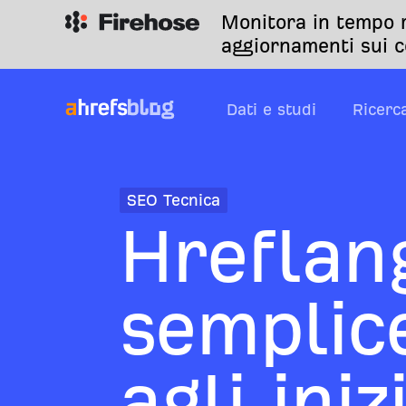
Monitora in tempo r
aggiornamenti sui c
Dati e studi
Ricerc
SEO Tecnica
Hreflan
semplice
agli iniz