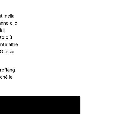
ti nella
nno clic
 il
zo più
nte altre
O e sui
hreflang
ché le