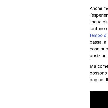
Anche mos
l’esperie
lingua gi
lontano da
tempo d
bassa, a
cose buo
posizion
Ma come 
possono a
pagine di