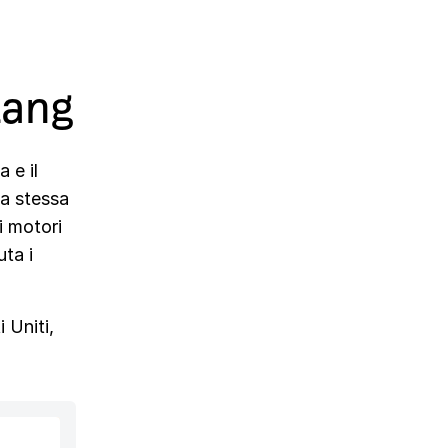
lang
 e il
la stessa
ai motori
ta i
 Uniti,