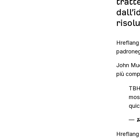
tratt
dall’
risol
Hreflang
padroneg
John Mue
più compl
TBH 
most
quic
— 
Hreflang