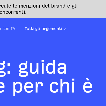
eale le menzioni del brand e gli
oncorrenti.
a con IA
Tutti gli argomenti
g: guida
 per chi è
i