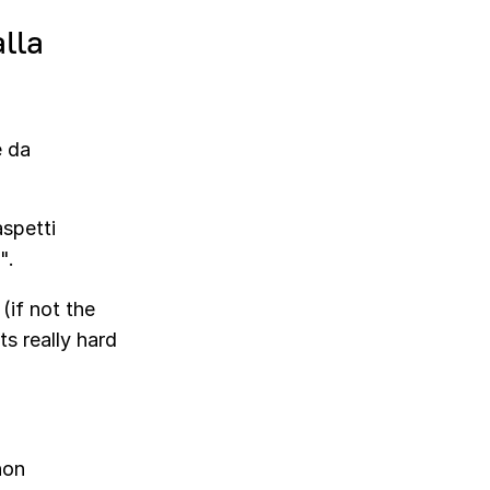
alla
e da
aspetti
".
(if not the
s really hard
non