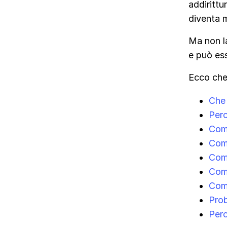
addiritt
diventa m
Ma non la
e può ess
Ecco che
Che 
Perc
Come
Come
Com
Com
Come
Prob
Perc