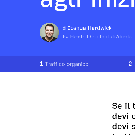
di
Joshua Hardwick
Ex Head of Content di Ahrefs
1
2
Traffico organico
Se il
devi 
devi 