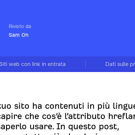
Rivisto da
Sam Oh
Siti web con link in entrata
Dati sulle p
 tuo sito ha contenuti in più lingu
capire che cos’è l’attributo hrefla
saperlo usare. In questo post,