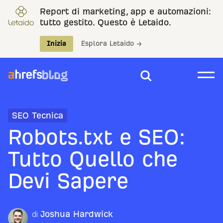
Report di marketing, app e automazioni:
tutto gestito. Questo è Letaido.
Inizia
Esplora Letaido →
SEO Tecnica
Robots.txt e SEO:
Tutto Quello che
Devi Sapere
di
Joshua Hardwick