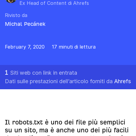
Ex Head of Content di Ahrefs
Rivisto da
Michal Pecánek
February 7, 2020
17 minuti di lettura
1
Siti web con link in entrata
Dati sulle prestazioni dell’articolo forniti da
Ahrefs
Il robots.txt è uno dei file più semplici
su un sito, ma è anche uno dei più facili