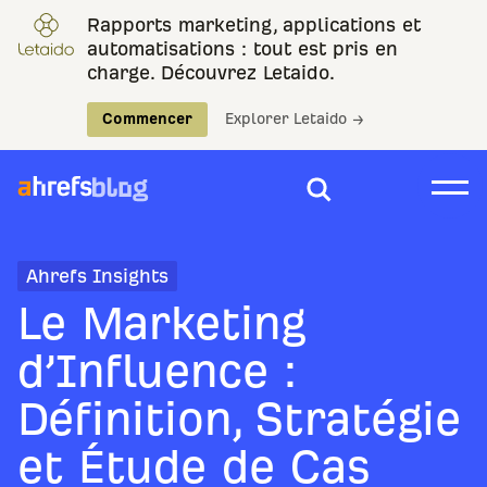
Rapports marketing, applications et
automatisations : tout est pris en
charge. Découvrez Letaido.
Commencer
Explorer Letaido →
Ahrefs Insights
Le Marketing
d’Influence :
Définition, Stratégie
et Étude de Cas