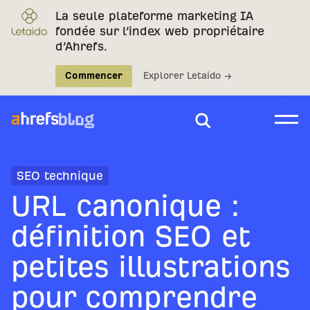
La seule plateforme marketing IA
fondée sur l’index web propriétaire
d’Ahrefs.
Commencer
Explorer Letaido →
SEO technique
URL canonique :
définition SEO et
petites illustrations
pour comprendre