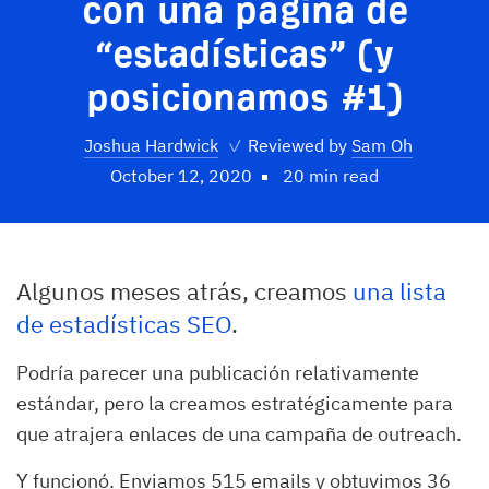
con una página de
“estadísticas” (y
posicionamos #1)
Joshua Hardwick
✓
Reviewed by
Sam Oh
October 12, 2020
20 min read
Algunos meses atrás, creamos
una lista
de estadísticas SEO
.
Podría parecer una publicación relativamente
estándar, pero la creamos estratégicamente para
que atrajera enlaces de una campaña de outreach.
Y funcionó. Enviamos 515 emails y obtuvimos 36