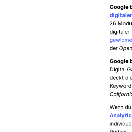
Google b
digitale
26 Modul
digitale
gewidme
der
Open
Google b
Digital G
deckt di
Keyword-
Californi
Wenn du 
Analytic
individue
findest.