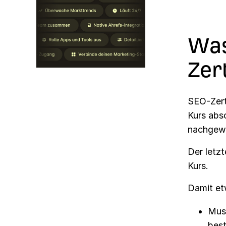
Was
Zer
SEO-Zert
Kurs abso
nachgewi
Der letz
Kurs.
Damit et
Muss
best