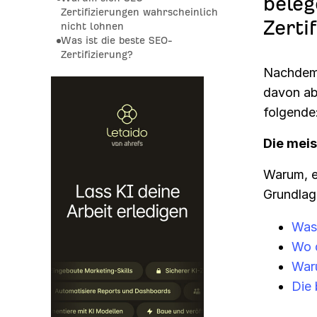
beleg
Zertifizierungen wahrscheinlich
Zerti
nicht lohnen
Was ist die beste SEO-
Zertifizierung?
Nachdem 
davon ab
folgende
Die meis
Warum, er
Grundlage
Was 
Wo d
Waru
Die 