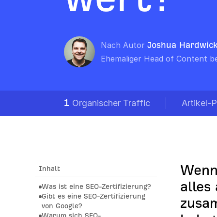
Nach Autor
Joshua Hardwic
Ehemaliger Head of Content be
1
Organischer Traffic
Artikel
Wenn 
Inhalt
alles
Was ist eine SEO-Zertifizierung?
Gibt es eine SEO-Zertifizierung
zusa
von Google?
Warum sich SEO-