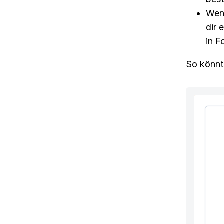
Wenn
dir 
in F
So könnt