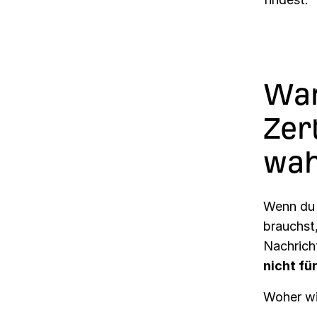
War
Zer
wah
Wenn du 
brauchst
Nachrich
nicht fü
Woher wi