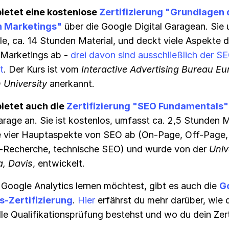
ietet eine kostenlose
Zertifizierung "Grundlagen 
n Marketings"
über die Google Digital Garagean. Sie
e, ca. 14 Stunden Material, und deckt viele Aspekte 
n Marketings ab -
drei davon sind ausschließlich der S
t
. Der Kurs ist vom
Interactive Advertising Bureau Eu
 University
anerkannt.
ietet auch die
Zertifizierung "SEO Fundamentals"
arage an. Sie ist kostenlos, umfasst ca. 2,5 Stunden M
e vier Hauptaspekte von SEO ab (On-Page, Off-Page,
Recherche, technische SEO) und wurde von der
Univ
a, Davis
, entwickelt.
Google Analytics lernen möchtest, gibt es auch die
G
s-Zertifizierung
.
Hier
erfährst du mehr darüber, wie 
lle Qualifikationsprüfung bestehst und wo du dein Zert