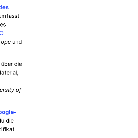
des
 umfasst
des
EO
rope
und
über die
aterial,
ersity of
oogle-
du die
ifikat