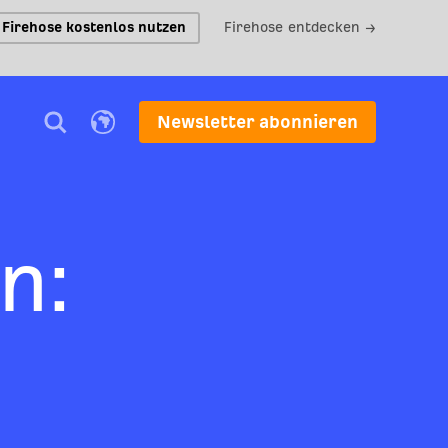
Firehose kostenlos nutzen
Firehose entdecken →
Newsletter abonnieren
n: