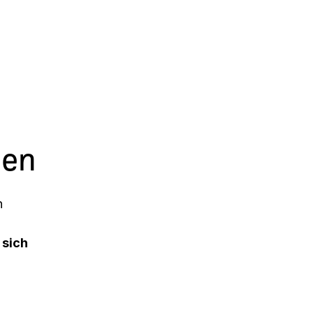
nen
n
 sich