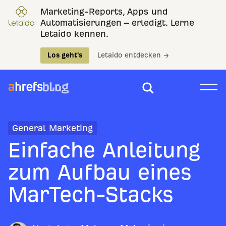
Marketing-Reports, Apps und
Automatisierungen – erledigt. Lerne
Letaido kennen.
Los geht's
Letaido entdecken →
General Marketing
Einfache Anleitung
zum Aufbau eines
MarTech-Stacks