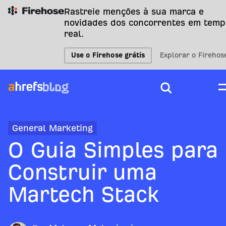
Rastreie menções à sua marca e
novidades dos concorrentes em temp
real.
Use o Firehose grátis
Explorar o Firehos
General Marketing
O Guia Simples para
Construir uma
Martech Stack