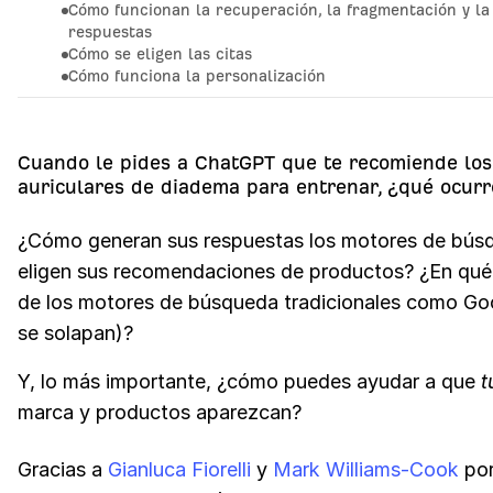
04
Contenido de SEO
Cómo funcionan la recuperación, la fragmentación y la 
respuestas
05
SEO On-Page
Cómo se eligen las citas
Cómo funciona la personalización
06
Link Building
07
SEO técnico
Cuando le pides a ChatGPT que te recomiende los
08
SEO local
auriculares de diadema para entrenar, ¿qué ocur
09
Qué Significa la IA para el SEO
¿Cómo generan sus respuestas los motores de búsq
eligen sus recomendaciones de productos? ¿En qué 
de los motores de búsqueda tradicionales como Go
se solapan)?
Y, lo más importante, ¿cómo puedes ayudar a que
t
marca y productos aparezcan?
Gracias a
Gianluca Fiorelli
y
Mark Williams-Cook
por