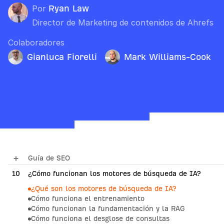
Por
Ryan Law
Director de Marketing de contenidos de Ahrefs
Colaboradores
Gianluca Fiorelli
Mark Williams-Cook
Guía de SEO
01
10
¿Cómo funcionan los motores de búsqueda?
¿Cómo funcionan los motores de búsqueda de IA?
¿Qué son los motores de búsqueda de IA?
02
Fundamentos de SEO
Cómo funciona el entrenamiento
Cómo funcionan la fundamentación y la RAG
03
Keyword Research
Cómo funciona el desglose de consultas