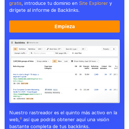
gratis
, introduce tu dominio en
Site Explorer
y
dirígete al informe de Backlinks.
Empieza
Nuestro rastreador es el quinto más activo en la
web,
así que podrás obtener aquí una visión
8
bastante completa de tus backlinks.