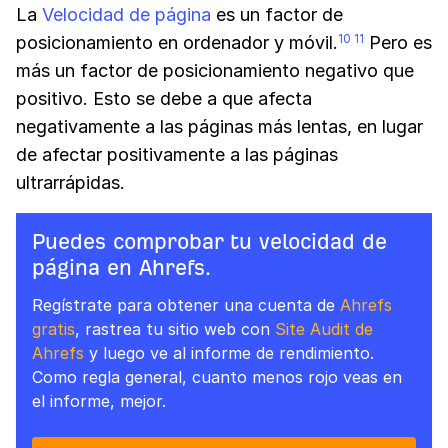
La
Velocidad de página
es un factor de
posicionamiento en ordenador y móvil.
Pero es
10 11
más un factor de posicionamiento negativo que
positivo. Esto se debe a que afecta
negativamente a las páginas más lentas, en lugar
de afectar positivamente a las páginas
ultrarrápidas.
Puedes comprobar tu velocidad de
página en Ahrefs.
Regístrate para obtener una cuenta de
Ahrefs
gratis
, rastrea tu sitio web con
Site Audit de
Ahrefs
y luego ve al informe de rendimiento.
Como regla general, cuanto menos rojo veas en
el informe, mejor.