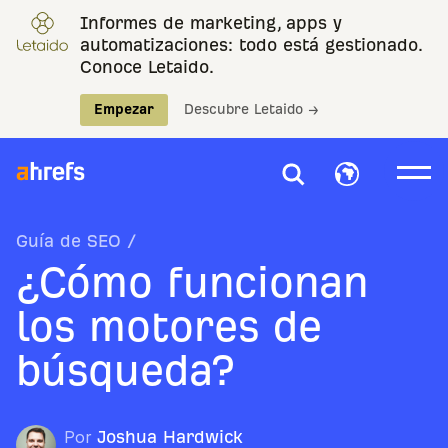
Informes de marketing, apps y
automatizaciones: todo está gestionado.
Conoce Letaido.
Empezar
Descubre Letaido →
Guía de SEO
/
¿Cómo funcionan
los motores de
búsqueda?
Por
Joshua Hardwick