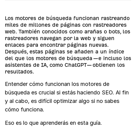
02
Fundamentos de SEO
03
Keyword Research
Los motores de búsqueda funcionan rastreando
miles de millones de páginas con rastreadores
04
Contenido de SEO
web. También conocidos como arañas o bots, los
05
SEO On-Page
rastreadores navegan por la web y siguen
enlaces para encontrar páginas nuevas.
06
Link Building
Después, estas páginas se añaden a un índice
del que los motores de búsqueda —e incluso los
07
SEO técnico
asistentes de IA, como ChatGPT— obtienen los
08
SEO local
resultados.
09
Qué Significa la IA para el SEO
Entender cómo funcionan los motores de
10
¿Cómo funcionan los motores de búsqueda de IA?
búsqueda es crucial si estás haciendo SEO. Al fin
y al cabo, es difícil optimizar algo si no sabes
cómo funciona.
Eso es lo que aprenderás en esta guía.