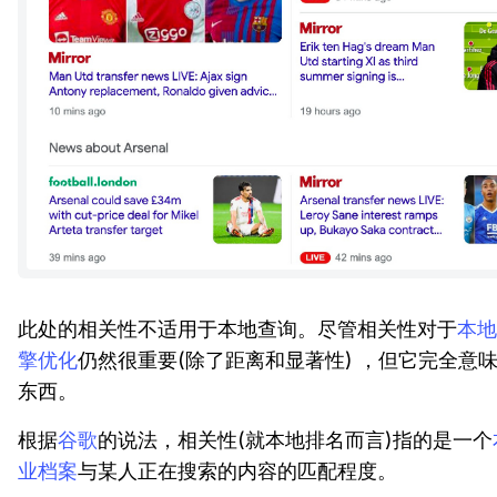
此处的相关性不适用于本地查询。尽管相关性对于
本地
擎优化
仍然很重要(除了距离和显著性) ，但它完全意
东西。
根据
谷歌
的说法，相关性(就本地排名而言)指的是一个
业档案
与某人正在搜索的内容的匹配程度。