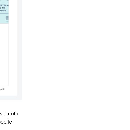
i, molti
sce le