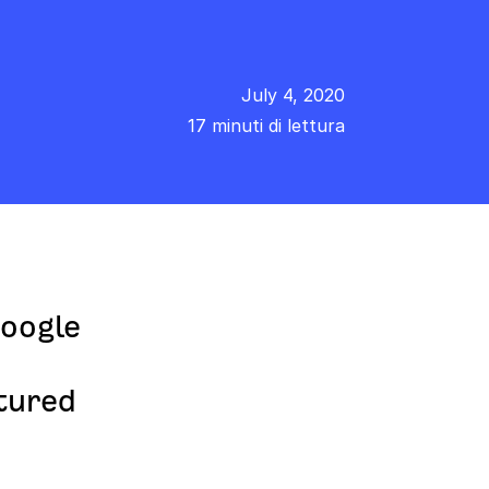
July 4, 2020
17 minuti di lettura
Google
atured