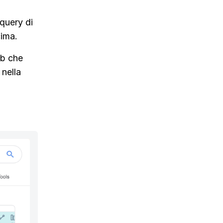
 query di
cima.
eb che
 nella