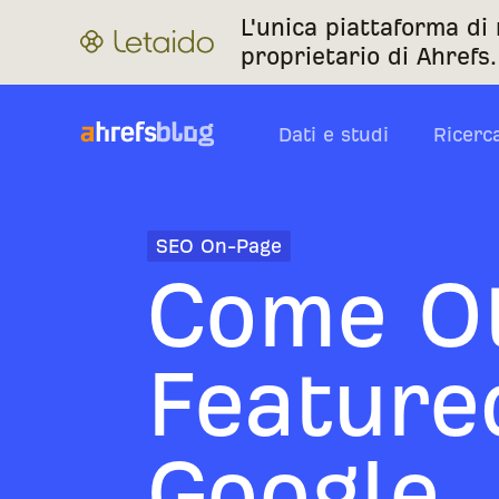
L'unica piattaforma di
proprietario di Ahrefs.
Dati e studi
Ricerc
SEO On-Page
Come Ot
Feature
Google