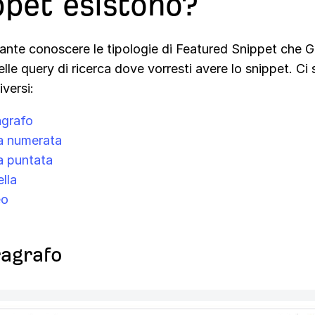
ppet esistono?
tante conoscere le tipologie di Featured Snippet che 
lle query di ricerca dove vorresti avere lo snippet. Ci
iversi:
agrafo
a numerata
a puntata
lla
eo
ragrafo