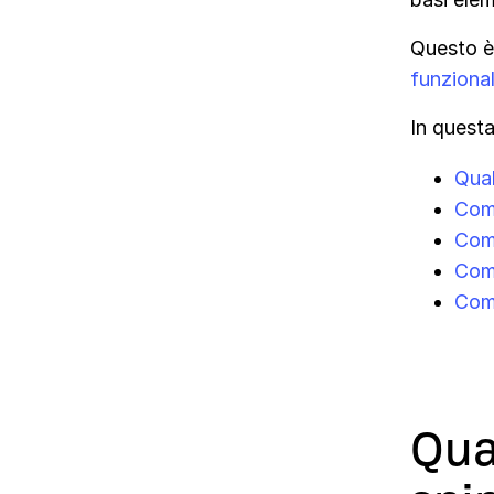
Questo è 
funzional
In questa
Qual
Come
Come
Come
Come
Qua