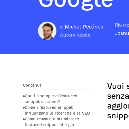
Rivist
di
Michal Pecánek
Joshu
Autore ospite
Vuoi 
Contenuti
senza
Quali tipologie di featured
snippet esistono?
aggio
Come i featured snippet
influenzano le ricerche e la SEO
snipp
Come trovare e ottimizzare
featured snippet che già