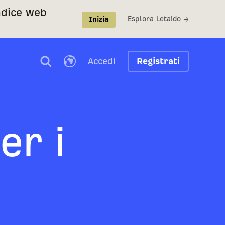
indice web
Esplora Letaido →
Inizia
Accedi
Registrati
er i
i