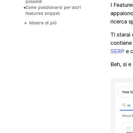
possiedi
I Featur
Come posizionarsi per altri
appaiono 
featured snippet
ricerca s
Mostra di più
Ti starai
contiene 
SERP
e c
Beh, si 