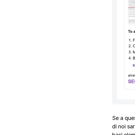
Se a ques
di noi sa
basi elem