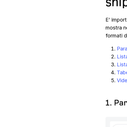
sni
E’ impor
mostra ne
formati d
Par
List
List
Tabe
Vid
1. Pa