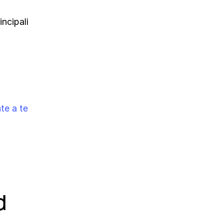
ncipali
te a te
d