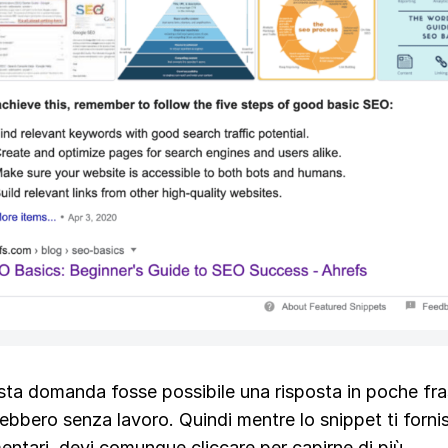
ta domanda fosse possibile una risposta in poche fras
rebbero senza lavoro. Quindi mentre lo snippet ti forni
entari, devi comunque cliccare per capirne di più.