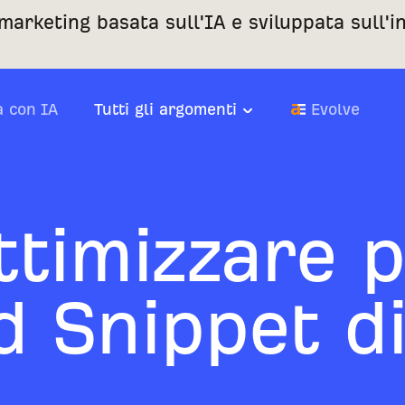
 marketing basata sull'IA e sviluppata sull'
a con IA
Tutti gli argomenti
Evolve
timizzare p
d Snippet d