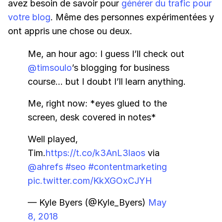
avez besoin de savoir pour
générer du trafic pour
votre blog
. Même des personnes expérimentées y
ont appris une chose ou deux.
Me, an hour ago: I guess I’ll check out
@timsoulo
’s blogging for business
course… but I doubt I’ll learn anything.
Me, right now: *eyes glued to the
screen, desk covered in notes*
Well played,
Tim.
https://t.co/k3AnL3laos
via
@ahrefs
#seo
#contentmarketing
pic.twitter.com/KkXGOxCJYH
— Kyle Byers (@Kyle_Byers)
May
8, 2018