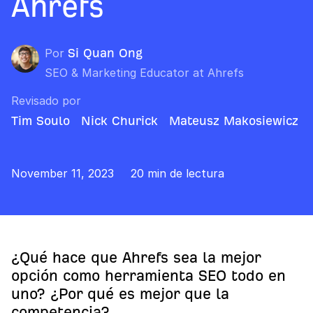
Ahrefs
Por
Si Quan Ong
SEO & Marketing Educator at Ahrefs
Revisado por
Tim Soulo
Nick Churick
Mateusz Makosiewicz
November 11, 2023
20 min de lectura
¿Qué hace que Ahrefs sea la mejor
opción como herramienta SEO todo en
uno? ¿Por qué es mejor que la
competencia?