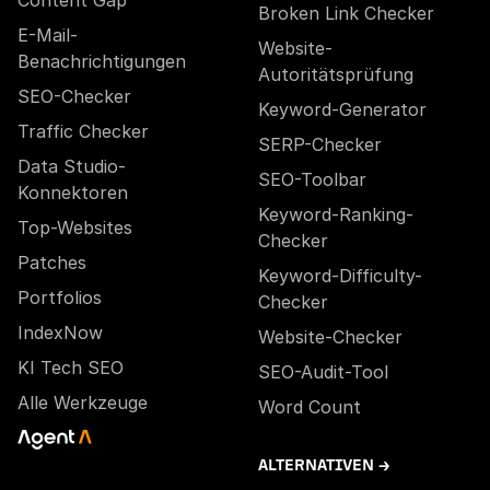
Content Gap
Broken Link Checker
E-Mail-
Website-
Benachrichtigungen
Autoritätsprüfung
SEO-Checker
Keyword-Generator
Traffic Checker
SERP-Checker
Data Studio-
SEO-Toolbar
Konnektoren
Keyword-Ranking-
Top-Websites
Checker
Patches
Keyword-Difficulty-
Portfolios
Checker
IndexNow
Website-Checker
KI Tech SEO
SEO-Audit-Tool
Alle Werkzeuge
Word Count
ALTERNATIVEN →