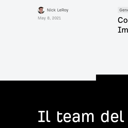
Nick LeRoy
Gen
Co
May 8, 2021
Im
Il team del