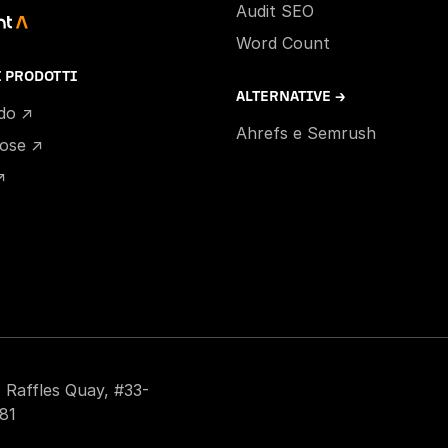
Audit SEO
Word Count
I PRODOTTI
ALTERNATIVE →
ido ↗
Ahrefs e Semrush
hose ↗
↗
 Raffles Quay, #33-
81