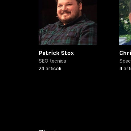
Patrick Stox
Chr
SEO tecnica
Speci
24 articoli
4 art