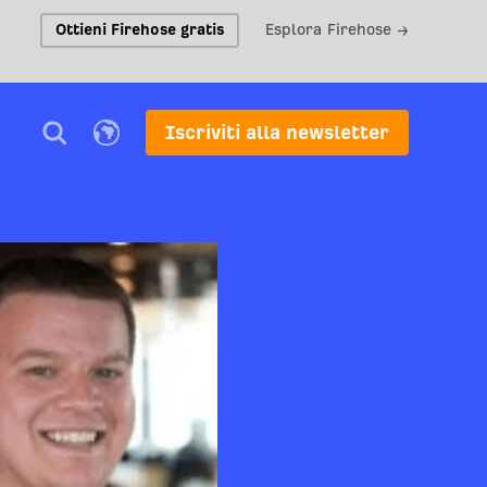
Ottieni Firehose gratis
Esplora Firehose →
Iscriviti alla newsletter