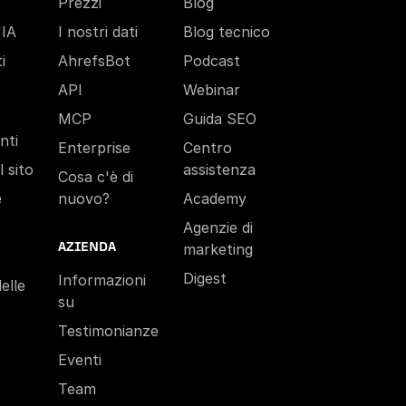
Prezzi
Blog
'IA
I nostri dati
Blog tecnico
i
AhrefsBot
Podcast
API
Webinar
MCP
Guida SEO
nti
Enterprise
Centro
 sito
assistenza
Cosa c'è di
e
nuovo?
Academy
Agenzie di
AZIENDA
marketing
Digest
Informazioni
elle
su
Testimonianze
Eventi
Team