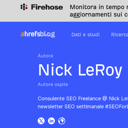
Monitora in tempo r
aggiornamenti sui c
Dati e studi
Ricerc
Autore
Nick LeRoy
Autore ospite
Consulente SEO Freelance @ Nick LeR
newsletter SEO settimanale
#SEOFor