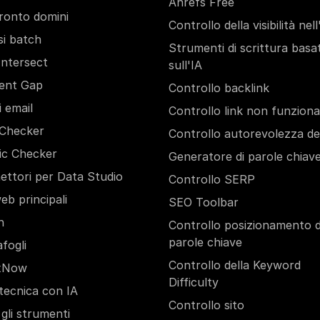
Ahrefs Free
ronto domini
Controllo della visibilità nell
si batch
Strumenti di scrittura basat
Intersect
sull'IA
ent Gap
Controllo backlink
i email
Controllo link non funziona
Checker
Controllo autorevolezza del
ic Checker
Generatore di parole chiav
ettori per Data Studio
Controllo SERP
web principali
SEO Toolbar
h
Controllo posizionamento d
parole chiave
fogli
Controllo della Keyword
xNow
Difficulty
tecnica con IA
Controllo sito
 gli strumenti