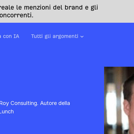
eale le menzioni del brand e gli
oncorrenti.
a con IA
Tutti gli argomenti
oy Consulting. Autore della
Lunch