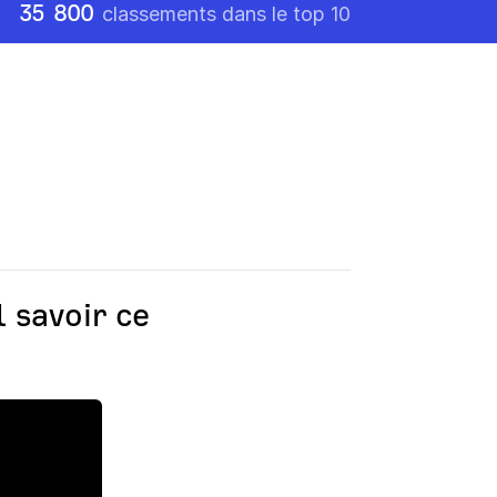
35 800
classements dans le top 10
l savoir ce