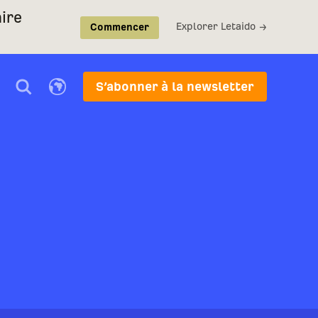
ire
Explorer Letaido →
Commencer
S’abonner à la newsletter