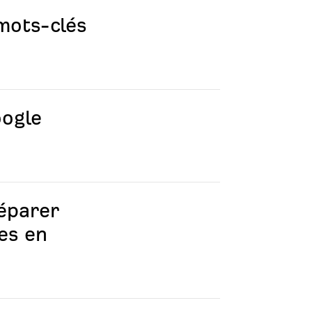
mots-clés
oogle
éparer
es en