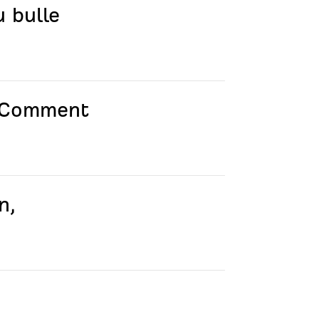
u bulle
: Comment
n,