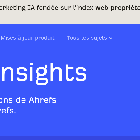
rketing IA fondée sur l’index web propriéta
Mises à jour produit
Tous les sujets
Insights
ions de Ahrefs
efs.