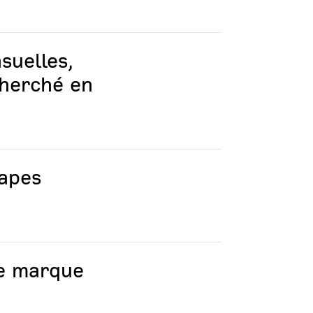
suelles,
cherché en
tapes
me marque