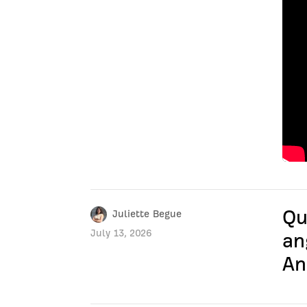
Qu
Juliette Begue
July 13, 2026
an
An