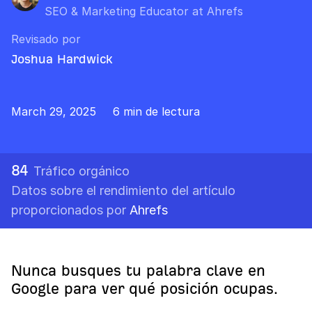
SEO & Marketing Educator at Ahrefs
Revisado por
Joshua Hardwick
March 29, 2025
6 min de lectura
84
Tráfico orgánico
Datos sobre el rendimiento del artículo
proporcionados por
Ahrefs
Nunca busques tu palabra clave en
Google para ver qué posición ocupas.