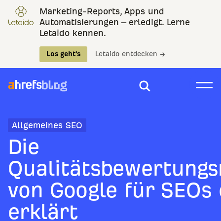
Marketing-Reports, Apps und
Automatisierungen – erledigt. Lerne
Letaido kennen.
Los geht's
Letaido entdecken →
Allgemeines SEO
Die
Qualitätsbewertungsr
von Google für SEOs 
erklärt