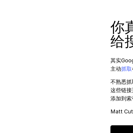
你
给
其实Go
主动
抓取
不熟悉抓
这些链接
添加到索
Matt C