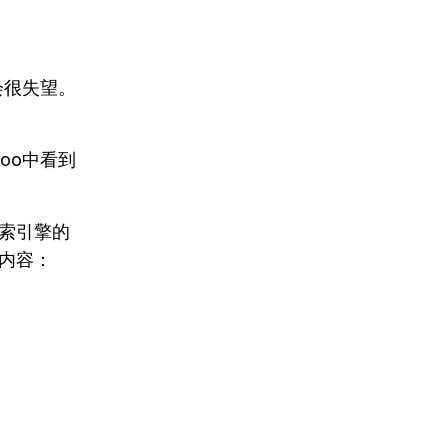
会很失望。
hoo中看到
。
索引擎的
内容：