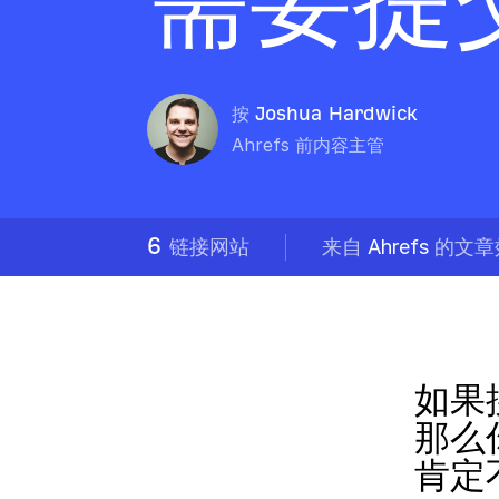
需要提
按
Joshua Hardwick
Ahrefs 前内容主管
6
链接网站
来自
Ahrefs
的文章
如果
那么
肯定