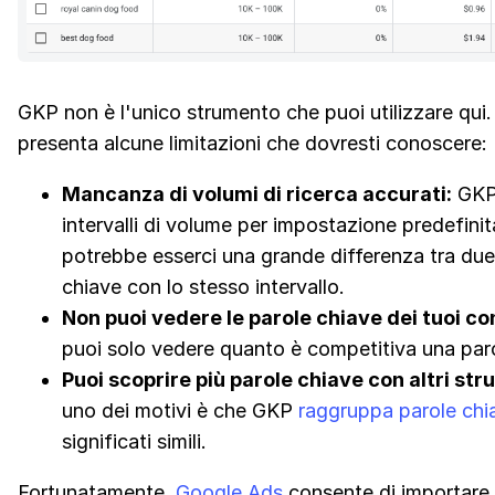
GKP non è l'unico strumento che puoi utilizzare qui
presenta alcune limitazioni che dovresti conoscere:
Mancanza di volumi di ricerca accurati:
GKP 
intervalli di volume per impostazione predefini
potrebbe esserci una grande differenza tra due
chiave con lo stesso intervallo.
Non puoi vedere le parole chiave dei tuoi co
puoi solo vedere quanto è competitiva una paro
Puoi scoprire più parole chiave con altri str
uno dei motivi è che GKP
raggruppa parole chi
significati simili.
Fortunatamente,
Google Ads
consente di importare 