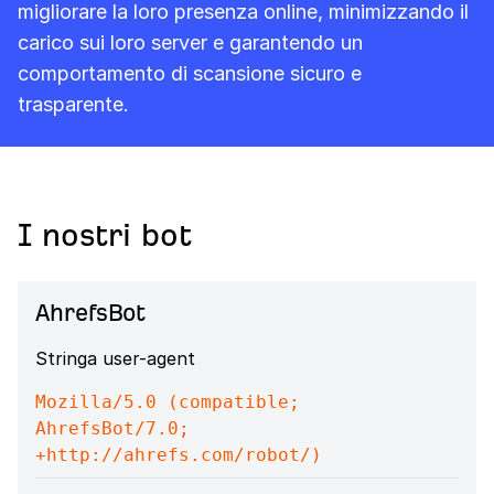
migliorare la loro presenza online, minimizzando il
carico sui loro server e garantendo un
comportamento di scansione sicuro e
trasparente.
I nostri bot
AhrefsBot
Stringa user-agent
Mozilla/5.0 (compatible;
AhrefsBot/7.0;
+http://ahrefs.com/robot/)