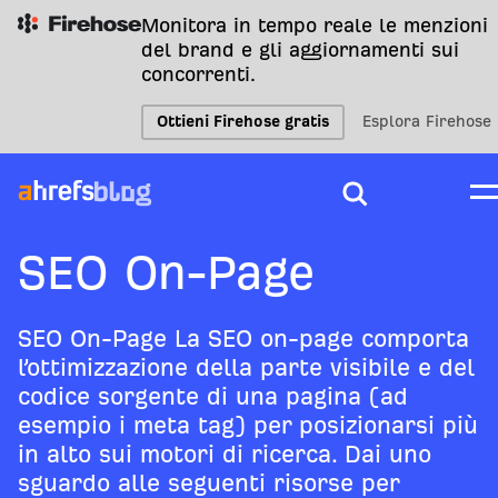
Monitora in tempo reale le menzioni
del brand e gli aggiornamenti sui
concorrenti.
Ottieni Firehose gratis
Esplora Firehose
SEO On-Page
SEO On-Page La SEO on-page comporta
l’ottimizzazione della parte visibile e del
codice sorgente di una pagina (ad
esempio i meta tag) per posizionarsi più
in alto sui motori di ricerca. Dai uno
sguardo alle seguenti risorse per