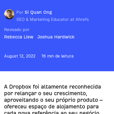
Por
Si Quan Ong
SEO & Marketing Educator at Ahrefs
Revisado por
Rebecca Liew
Joshua Hardwick
August 12, 2022
16 min de leitura
A Dropbox foi altamente reconhecida
por relançar o seu crescimento,
aproveitando o seu próprio produto –
ofereceu espaço de alojamento para
cada nova referência ao seu negócio