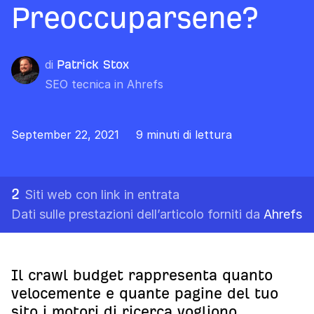
Preoccuparsene?
di
Patrick Stox
SEO tecnica in Ahrefs
September 22, 2021
9 minuti di lettura
2
Siti web con link in entrata
Dati sulle prestazioni dell’articolo forniti da
Ahrefs
Il crawl budget rappresenta quanto
velocemente e quante pagine del tuo
sito i motori di ricerca vogliono