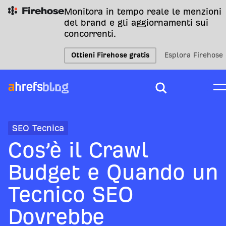
Monitora in tempo reale le menzioni
del brand e gli aggiornamenti sui
concorrenti.
Ottieni Firehose gratis
Esplora Firehose
SEO Tecnica
Cos’è il Crawl
Budget e Quando un
Tecnico SEO
Dovrebbe