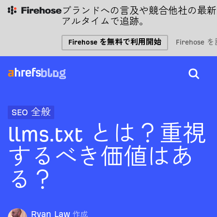
ブランドへの言及や競合他社の最新
アルタイムで追跡。
Firehose を無料で利用開始
Firehose
SEO 全般
llms.txt とは？重視
するべき価値はあ
る？
Ryan Law
作成