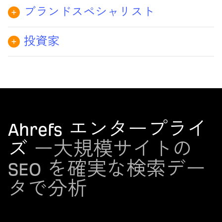
ブランドスペシャリスト
もっと読む →
言及と引用頻度の差が広がる前に問
市場の変化を監視
AI 検索でのブランドのシェア・オ
題を特定
すべての市場参入決定を実際の検索
ブ・ボイスを追跡
投資家
検索順位と AI 回答での出現頻度の
とコンテンツデータで裏付け
あらゆるドメインの過去のパフォー
SERP とウェブ全体での可視性を監
両方を向上させるためのコンテンツ
マンスが検証可能
もっと読む →
視
最適化
真のオーガニック検索競合他社をマ
成長機会を発見し、ブランドプレゼ
どの AI ボットがあなたのウェブサ
ッピング
ンスを保護
イトをクロールし、どのくらいの頻
度でクロールしているかを確認
ポートフォリオパイプラインを継続
Ahrefs エンタープライ
もっと読む →
してチェックし、どの企業を特に詳
もっと読む →
ズ
ー大規模サイトの
細に調査すべきかをより迅速に判断
SEO を確実な検索デー
もっと読む →
タで分析