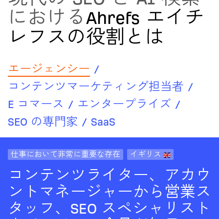
における
Ahrefs エイチ
レフスの役割とは
エージェンシー
/
コンテンツマーケティング担当者
/
E コマース
/
エンタープライズ
/
SEO の専門家
/
SaaS
仕事において非常に重要な存在
イギリス
コンテンツライター、アカウ
ントマネージャーから営業ス
タッフ、SEO スペシャリスト