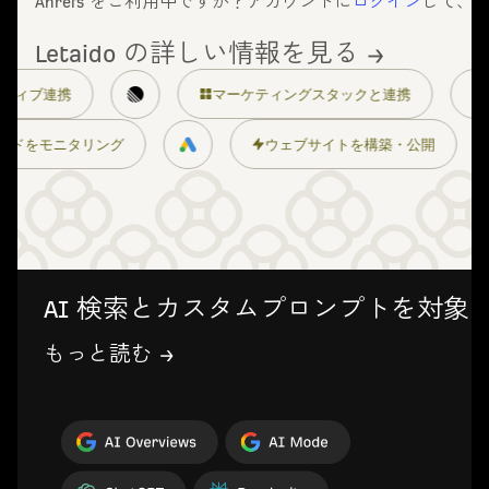
Ahrefs をご利用中ですか？アカウントに
ログイン
して、1
Letaido の詳しい情報を見る →
マーケティングスタックと連携
詳細な権限管理
ス
業界トレンドをモニタリング
ウェブサイ
AI 検索とカスタムプロンプトを対象
もっと読む →