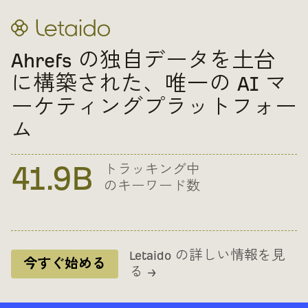
Ahrefs の独自データを土台
に構築された、唯一の AI マ
ーケティングプラットフォー
ム
ahrefs のウェブ
400M
41.9B
トラッキング中
月間 AI プロンプ
170T
インデックスに
のキーワード数
ト
登録されたペー
ジ
Letaido の詳しい情報を見
今すぐ始める
る →