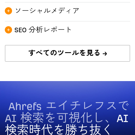
AI Content Grader →
Site Audit →
Keywords Explorer →
ソーシャルメディア
Web Analytics →
Content Explorer →
GBP Monitor →
Bot Analytics →
SEO 分析レポート
Rank Tracker →
AI Tech SEO →
すべてのツールを見る →
Social Media Manager →
Dashboard →
Portfolios →
Report Builder →
Ahrefs エイチレフスで
AI 検索を可視化し、
AI
検索時代を勝ち抜く