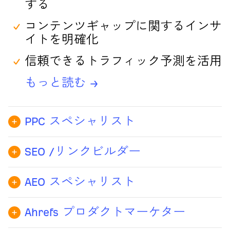
する
コンテンツギャップに関するインサ
イトを明確化
信頼できるトラフィック予測を活用
もっと読む →
PPC スペシャリスト
広告パフォーマンスをベンチマーク
SEO /リンクビルダー
競合の広告コピーを分析する
ランキングギャップを特定
ROIを高める高意図キーワード候補
AEO スペシャリスト
トップの被リンクの機会を表面化
を発見
どの AI プラットフォームがどんな
サイト監査を自動化してオーガニッ
クエリに対してあなたのブランドを
Ahrefs プロダクトマーケター
もっと読む →
ク成長を効率的に拡大
推奨しているのか調査
競合のポジショニングを明確化