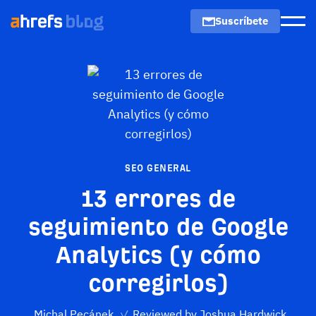
Suscríbete
Men
SEO GENERAL
13 errores de
seguimiento de Google
Analytics (y cómo
corregirlos)
Michal Pecánek
✓
Reviewed by
Joshua Hardwick