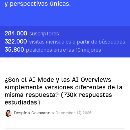
y perspectivas únicas.
284.000
suscriptores
322.000
visitas mensuales a partir de búsquedas
35.800
posiciones entre las 10 mejores
¿Son el AI Mode y las AI Overviews
simplemente versiones diferentes de la
misma respuesta? (730k respuestas
estudiadas)
Despina Gavoyannis
December 17, 2025