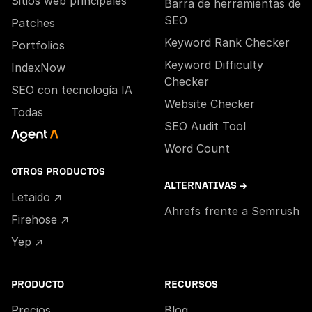
Sitios web principales
Barra de herramientas de
SEO
Patches
Keyword Rank Checker
Portfolios
Keyword Difficulty
IndexNow
Checker
SEO con tecnología IA
Website Checker
Todas
SEO Audit Tool
Word Count
OTROS PRODUCTOS
ALTERNATIVAS →
Letaido ↗
Ahrefs frente a Semrush
Firehose ↗
Yep ↗
PRODUCTO
RECURSOS
Precios
Blog