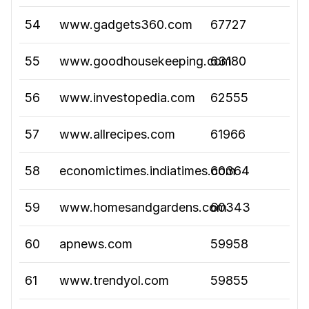
54
www.gadgets360.com
67727
55
www.goodhousekeeping.com
63180
56
www.investopedia.com
62555
57
www.allrecipes.com
61966
58
economictimes.indiatimes.com
60364
59
www.homesandgardens.com
60343
60
apnews.com
59958
61
www.trendyol.com
59855