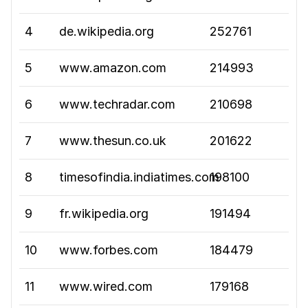
4
de.wikipedia.org
252761
5
www.amazon.com
214993
6
www.techradar.com
210698
7
www.thesun.co.uk
201622
8
timesofindia.indiatimes.com
198100
9
fr.wikipedia.org
191494
10
www.forbes.com
184479
11
www.wired.com
179168