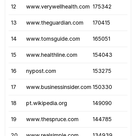
12
www.verywellhealth.com
175342
13
www.theguardian.com
170415
14
www.tomsguide.com
165051
15
www.healthline.com
154043
16
nypost.com
153275
17
www.businessinsider.com
150330
18
pt.wikipedia.org
149090
19
www.thespruce.com
144785
20
www.realsimple.com
134939