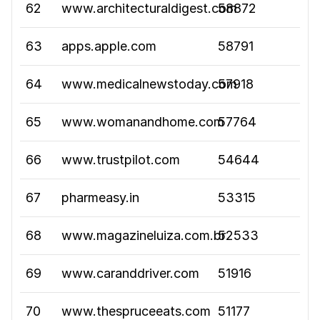
62
www.architecturaldigest.com
58872
63
apps.apple.com
58791
64
www.medicalnewstoday.com
57918
65
www.womanandhome.com
57764
66
www.trustpilot.com
54644
67
pharmeasy.in
53315
68
www.magazineluiza.com.br
52533
69
www.caranddriver.com
51916
70
www.thespruceeats.com
51177