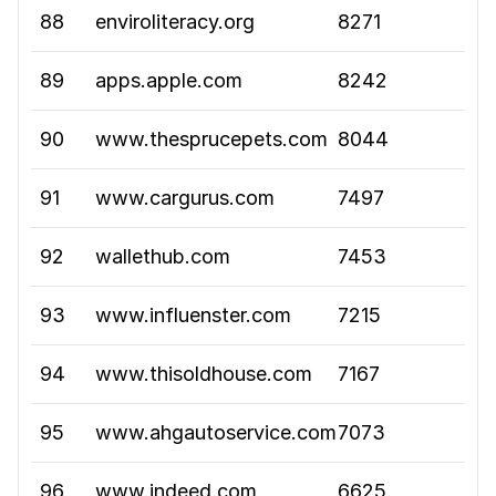
88
enviroliteracy.org
8271
89
apps.apple.com
8242
90
www.thesprucepets.com
8044
91
www.cargurus.com
7497
92
wallethub.com
7453
93
www.influenster.com
7215
94
www.thisoldhouse.com
7167
95
www.ahgautoservice.com
7073
96
www.indeed.com
6625