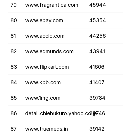
79
www.fragrantica.com
45944
80
www.ebay.com
45354
81
www.accio.com
44256
82
www.edmunds.com
43941
83
www.flipkart.com
41606
84
www.kbb.com
41407
85
www.1mg.com
39784
86
detail.chiebukuro.yahoo.co.jp
39746
87
www.truemeds.in
39142