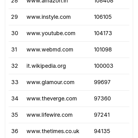
28
www.amazon.in
108408
29
www.instyle.com
106105
30
www.youtube.com
104173
31
www.webmd.com
101098
32
it.wikipedia.org
100003
33
www.glamour.com
99697
34
www.theverge.com
97360
35
www.lifewire.com
97241
36
www.thetimes.co.uk
94135