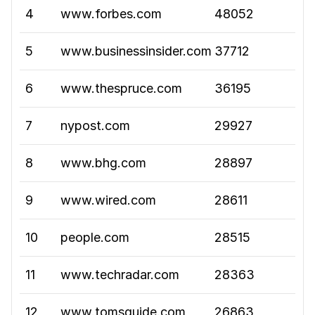
4
www.forbes.com
48052
5
www.businessinsider.com
37712
6
www.thespruce.com
36195
7
nypost.com
29927
8
www.bhg.com
28897
9
www.wired.com
28611
10
people.com
28515
11
www.techradar.com
28363
12
www.tomsguide.com
26863