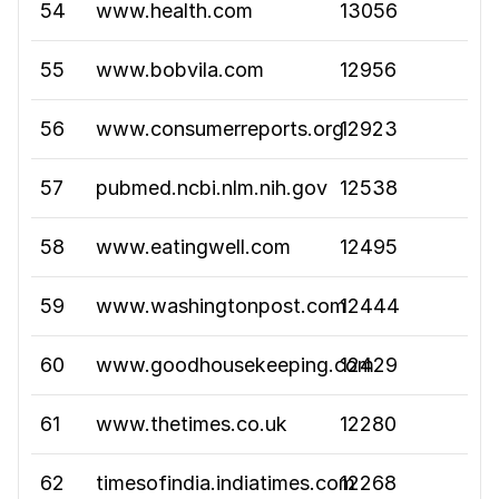
54
www.health.com
13056
55
www.bobvila.com
12956
56
www.consumerreports.org
12923
57
pubmed.ncbi.nlm.nih.gov
12538
58
www.eatingwell.com
12495
59
www.washingtonpost.com
12444
60
www.goodhousekeeping.com
12429
61
www.thetimes.co.uk
12280
62
timesofindia.indiatimes.com
12268