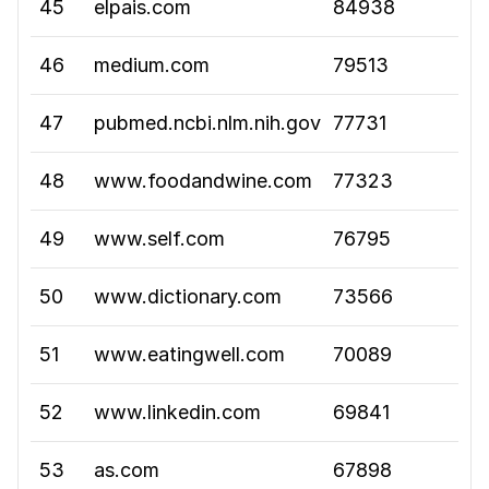
45
elpais.com
84938
46
medium.com
79513
47
pubmed.ncbi.nlm.nih.gov
77731
48
www.foodandwine.com
77323
49
www.self.com
76795
50
www.dictionary.com
73566
51
www.eatingwell.com
70089
52
www.linkedin.com
69841
53
as.com
67898