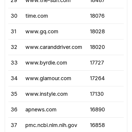
29
www.the-sun.com
18487
30
time.com
18076
31
www.gq.com
18028
32
www.caranddriver.com
18020
33
www.byrdie.com
17727
34
www.glamour.com
17264
35
www.instyle.com
17130
36
apnews.com
16890
37
pmc.ncbi.nlm.nih.gov
16858