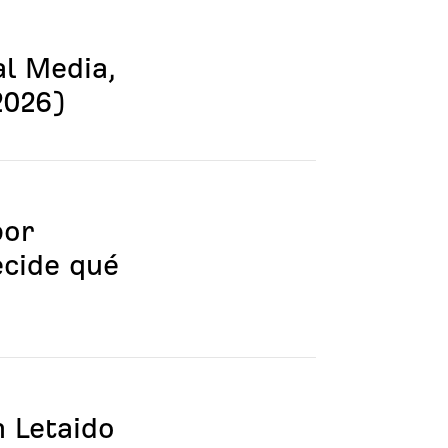
al Media,
2026)
por
ecide qué
n Letaido