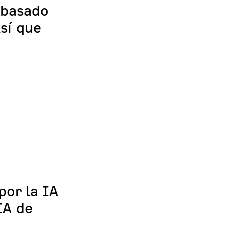
 basado
sí que
por la IA
IA de