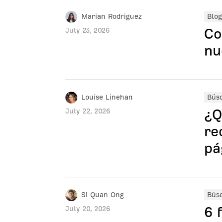
Marian Rodriguez
Blog
Co
July 23, 2026
nu
Louise Linehan
Bús
¿Q
July 22, 2026
re
pá
Si Quan Ong
Bús
6 
July 20, 2026