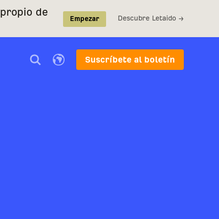
 propio de
Descubre Letaido →
Empezar
Suscríbete al boletín