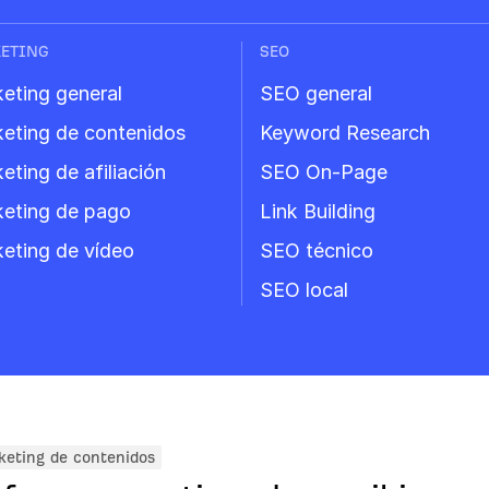
ETING
SEO
eting general
SEO general
eting de contenidos
Keyword Research
eting de afiliación
SEO On-Page
eting de pago
Link Building
eting de vídeo
SEO técnico
SEO local
eting de contenidos