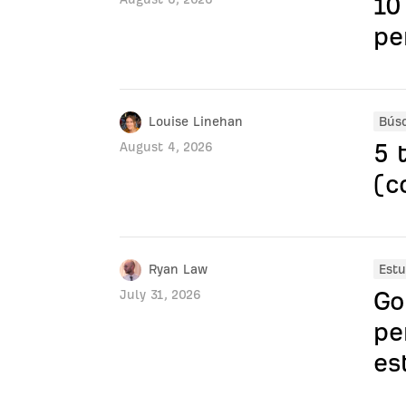
10
pe
Louise Linehan
Bús
5 
August 4, 2026
(c
Ryan Law
Estu
Go
July 31, 2026
pe
es