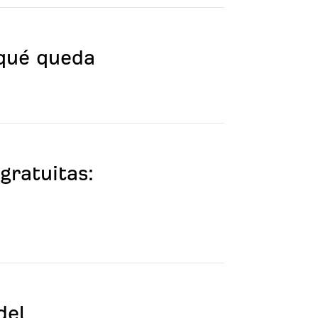
 qué queda
gratuitas:
del