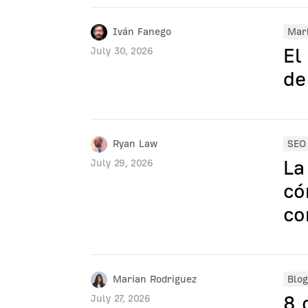
Iván Fanego
Mark
El
July 30, 2026
de
Ryan Law
SEO
La
July 29, 2026
có
co
Marian Rodriguez
Blog
8 
July 27, 2026