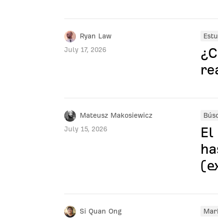
Ryan Law
Estu
¿C
July 17, 2026
re
Mateusz Makosiewicz
Bús
El
July 15, 2026
ha
(e
Si Quan Ong
Mark