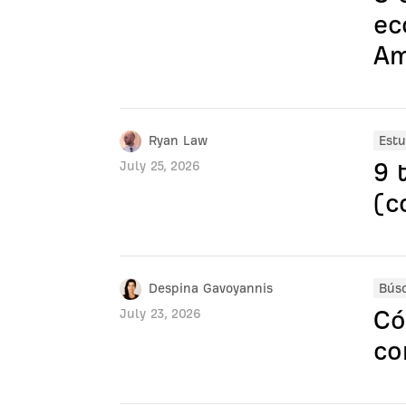
ec
Am
Ryan Law
Estu
9 
July 25, 2026
(c
Despina Gavoyannis
Bús
Có
July 23, 2026
co