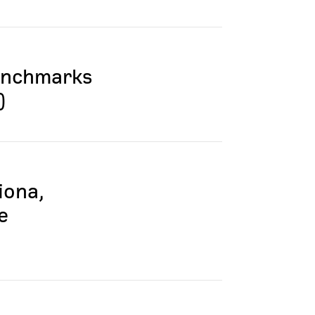
enchmarks
)
iona,
e