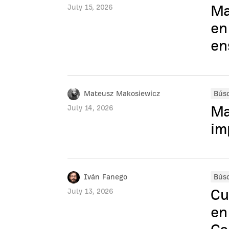
Ma
July 15, 2026
en
en
Mateusz Makosiewicz
Bús
Ma
July 14, 2026
im
Iván Fanego
Bús
Cu
July 13, 2026
en