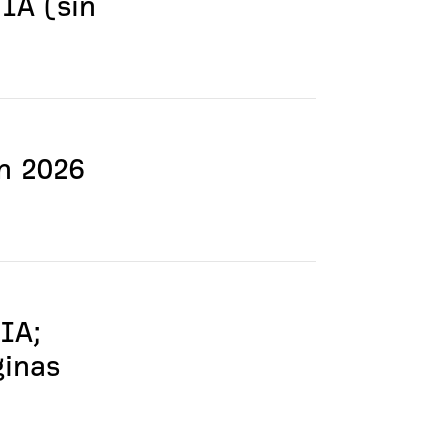
 IA (sin
n 2026
IA;
ginas