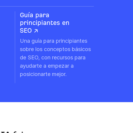
Guía para
principiantes en
SEO ↗
Una guía para principiantes
sobre los conceptos básicos
de SEO, con recursos para
ayudarte a empezar a
posicionarte mejor.