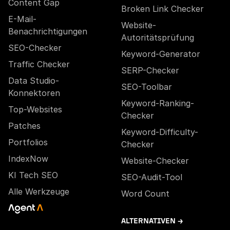
Content Gap
Broken Link Checker
E-Mail-
Website-
Benachrichtigungen
Autoritätsprüfung
SEO-Checker
Keyword-Generator
Traffic Checker
SERP-Checker
Data Studio-
SEO-Toolbar
Konnektoren
Keyword-Ranking-
Top-Websites
Checker
Patches
Keyword-Difficulty-
Portfolios
Checker
IndexNow
Website-Checker
KI Tech SEO
SEO-Audit-Tool
Alle Werkzeuge
Word Count
ALTERNATIVEN →