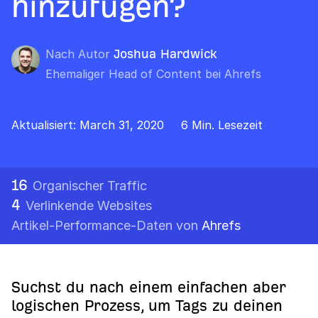
hinzufügen?
Nach Autor
Joshua Hardwick
Ehemaliger Head of Content bei Ahrefs
Aktualisiert: March 31, 2020
6 Min. Lesezeit
16
Organischer Traffic
4
Verlinkende Websites
Artikel-Performance-Daten von
Ahrefs
Suchst du nach einem einfachen aber
logischen Prozess, um Tags zu deinen