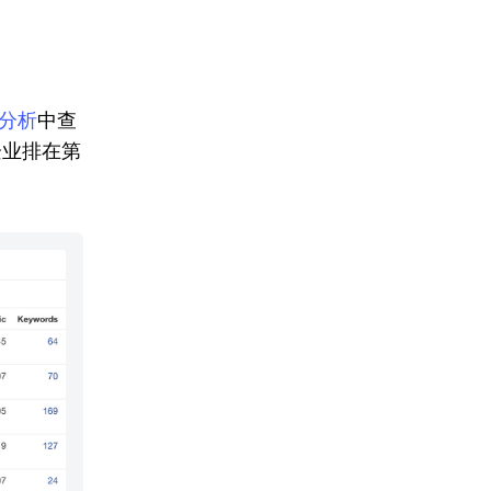
分析
中查
企业排在第