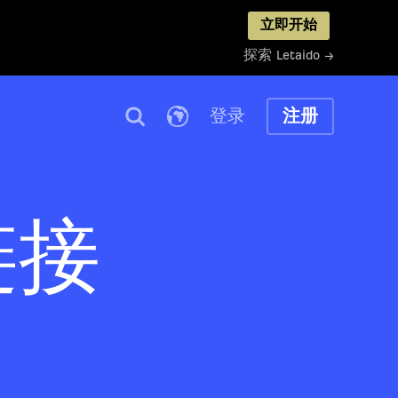
立即开始
探索 Letaido →
登录
注册
链接