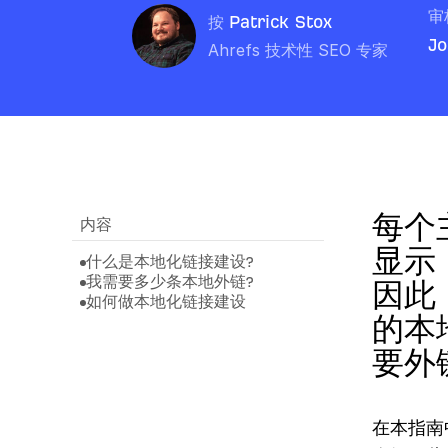
审
按
Patrick Stox
Jo
Ahrefs 技术性 SEO 专家
每个
内容
显示
什么是本地化链接建设?
我需要多少条本地外链?
因此
如何做本地化链接建设
的本
要外
​​在本