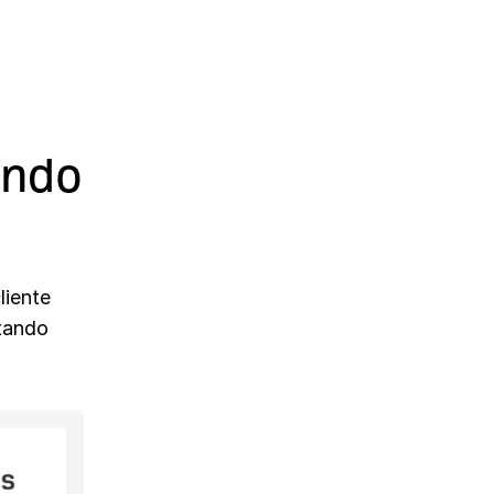
endo
liente
ntando