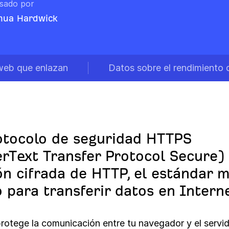
isado por
hua Hardwick
 web que enlazan
Datos sobre el rendimiento 
otocolo de seguridad HTTPS
rText Transfer Protocol Secure) 
ón cifrada de HTTP, el estándar 
 para transferir datos en Interne
otege la comunicación entre tu navegador y el servid