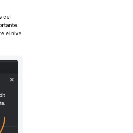
s del
ortante
e el nivel