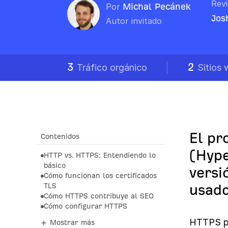
Rev
Por
Michal Pecánek
Jos
Autor invitado
3
2
Tráfico orgánico
Sitios
El pr
Contenidos
(Hype
HTTP vs. HTTPS: Entendiendo lo
básico
versi
Cómo funcionan los certificados
TLS
usado
Cómo HTTPS contribuye al SEO
Cómo configurar HTTPS
HTTPS pr
Mostrar más