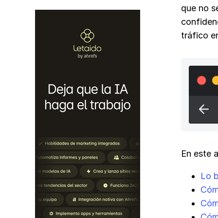
que no s
confidenc
tráfico 
En este a
Lo 
Cómo
Cóm
Cóm