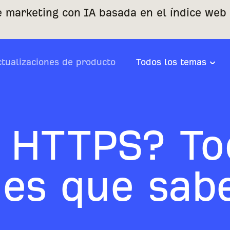
e marketing con IA basada en el índice web
ctualizaciones de producto
Todos los temas
 HTTPS? To
nes que sab