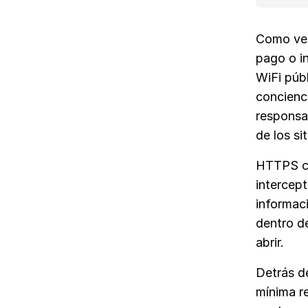
Como ves
pago o i
WiFi públ
concienc
responsa
de los si
HTTPS ci
intercept
informaci
dentro de
abrir.
Detrás d
mínima r