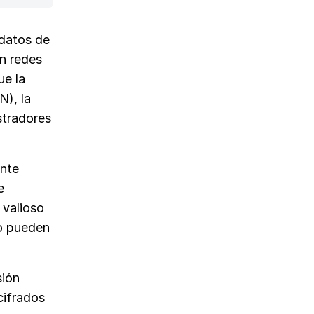
datos de
n redes
ue la
N), la
stradores
ante
e
 valioso
io pueden
sión
cifrados