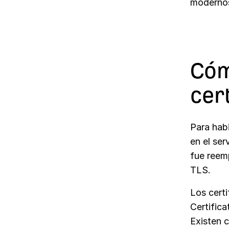
moderno
Cóm
cer
Para habi
en el ser
fue reem
TLS.
Los certi
Certifica
Existen 