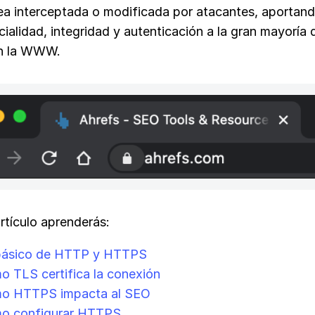
ea interceptada o modificada por atacantes, aportan
ialidad, integridad y autenticación a la gran mayoría 
en la WWW.
rtículo aprenderás:
básico de HTTP y HTTPS
 TLS certifica la conexión
o HTTPS impacta al SEO
o configurar HTTPS