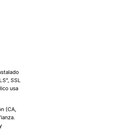
nstalado
TLS”, SSL
lico usa
ón (CA,
fianza.
y