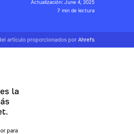
Actualización: June 4, 2025
7 min de lectura
del artículo proporcionados por
Ahrefs
es la
más
t.
or para