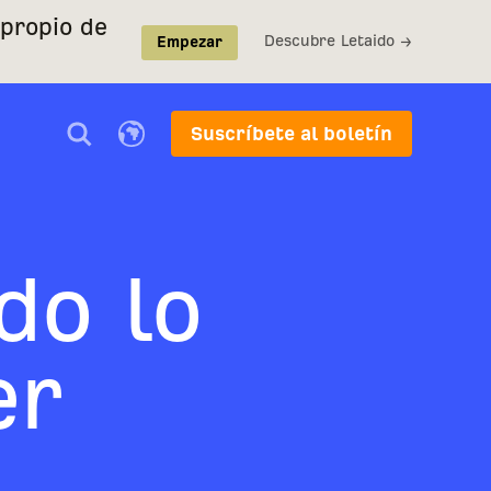
 propio de
Descubre Letaido →
Empezar
Suscríbete al boletín
do lo
er