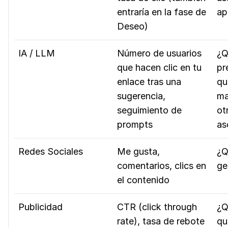
entraría en la fase de
ap
Deseo)
IA / LLM
Número de usuarios
¿Q
que hacen clic en tu
pr
enlace tras una
qu
sugerencia,
ma
seguimiento de
ot
prompts
as
Redes Sociales
Me gusta,
¿Q
comentarios, clics en
ge
el contenido
Publicidad
CTR (click through
¿Q
rate), tasa de rebote
qu