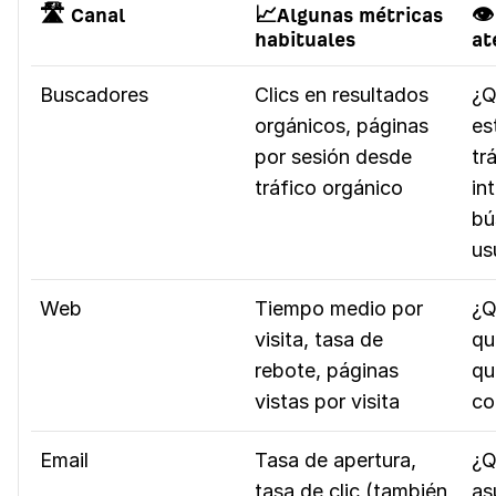
🛣️ Canal
📈Algunas métricas
👁
habituales
at
Buscadores
Clics en resultados
¿Q
orgánicos, páginas
es
por sesión desde
tr
tráfico orgánico
in
bú
us
Web
Tiempo medio por
¿Q
visita, tasa de
qu
rebote, páginas
qu
vistas por visita
co
Email
Tasa de apertura,
¿Q
tasa de clic (también
as