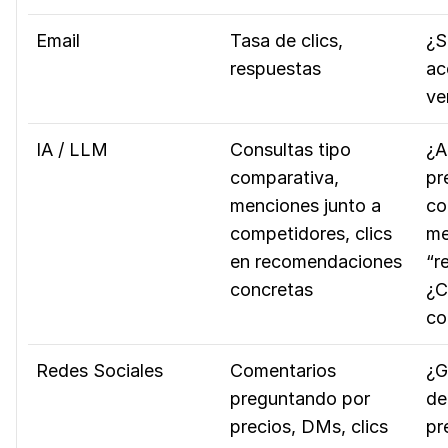
Email
Tasa de clics,
¿S
respuestas
ac
ve
IA / LLM
Consultas tipo
¿A
comparativa,
pr
menciones junto a
co
competidores, clics
me
en recomendaciones
“r
concretas
¿C
co
Redes Sociales
Comentarios
¿G
preguntando por
de
precios, DMs, clics
pr