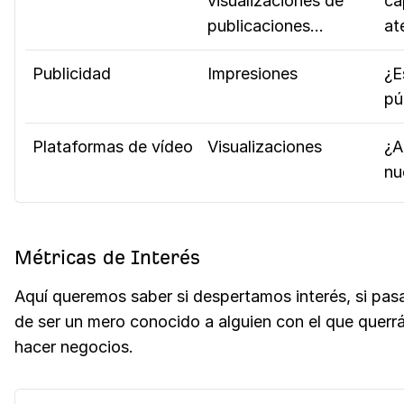
visualizaciones de
ca
publicaciones…
at
Publicidad
Impresiones
¿E
pú
Plataformas de vídeo
Visualizaciones
¿A
nu
Métricas de Interés
Aquí queremos saber si despertamos interés, si pa
de ser un mero conocido a alguien con el que querr
hacer negocios.