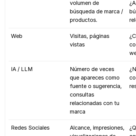
volumen de
¿A
búsqueda de marca /
bú
productos.
re
Web
Visitas, páginas
¿C
vistas
co
we
IA / LLM
Número de veces
¿N
que apareces como
co
fuente o sugerencia,
re
consultas
relacionadas con tu
marca
Redes Sociales
Alcance, impresiones,
¿Q