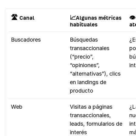
🛣️ Canal
📈Algunas métricas
👁
habituales
at
Buscadores
Búsquedas
¿E
transaccionales
po
(“precio”,
bú
“opiniones”,
in
“alternativas”), clics
en landings de
producto
Web
Visitas a páginas
¿L
transaccionales,
nu
leads, formularios de
in
interés
má