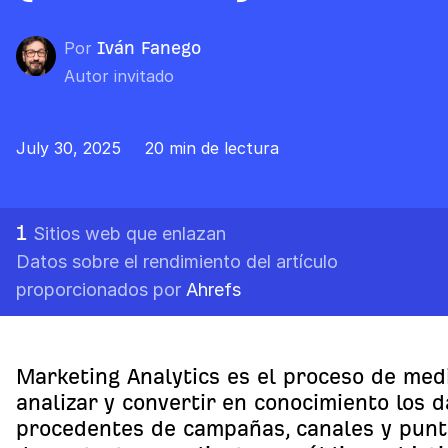
Por
Iván Fanego
Autor invitado
July 30, 2025
20 min de lectura
1
Sitios web que enlazan
Datos sobre el rendimiento del artículo
proporcionados por
Ahrefs
Marketing Analytics es el proceso de medi
analizar y convertir en conocimiento los d
procedentes de campañas, canales y punt