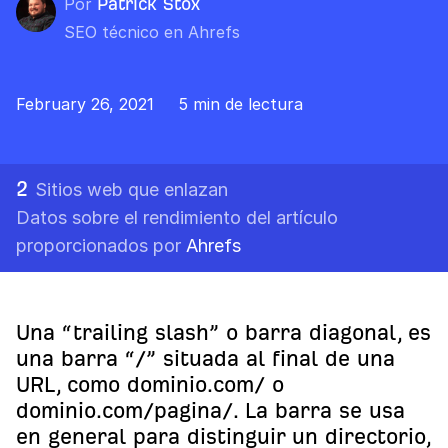
Por
Patrick Stox
SEO técnico en Ahrefs
February 26, 2021
5 min de lectura
2
Sitios web que enlazan
Datos sobre el rendimiento del artículo
proporcionados por
Ahrefs
Una “trailing slash” o barra diagonal, es
una barra “/” situada al final de una
URL, como dominio.com/ o
dominio.com/pagina/. La barra se usa
en general para distinguir un directorio,