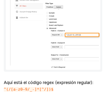
Aquí está el código regex (expresión regular):
^(/[a-z0–9/_-]*[^/])$