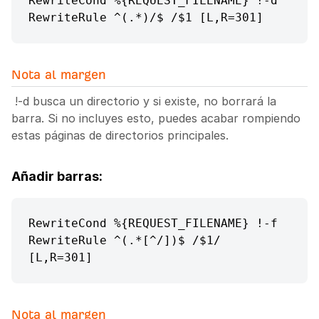
RewriteCond %{REQUEST_FILENAME} !-d 
RewriteRule ^(.*)/$ /$1 [L,R=301]
Nota al margen
!-d busca un directorio y si existe, no borrará la
barra. Si no incluyes esto, puedes acabar rompiendo
estas páginas de directorios principales.
Añadir barras:
RewriteCond %{REQUEST_FILENAME} !-f 
RewriteRule ^(.*[^/])$ /$1/ 
[L,R=301]
Nota al margen