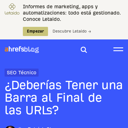
Informes de marketing, apps y
automatizaciones: todo está gestionado.
Conoce Letaido.
Empezar
Descubre Letaido →
SEO Técnico
¿Deberías Tener una
Barra al Final de
las URLs?