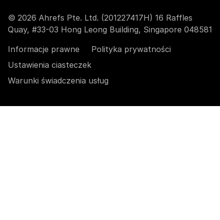
© 2026 Ahrefs Pte. Ltd. (201227417H) 16 Raffles
Quay, #33-03 Hong Leong Building, Singapore 048581
Informacje prawne
Polityka prywatności
Ustawienia ciasteczek
Warunki świadczenia usług