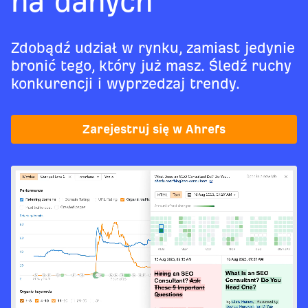
na danych
Zdobądź udział w rynku, zamiast jedynie
bronić tego, który już masz. Śledź ruchy
konkurencji i wyprzedzaj trendy.
Zarejestruj się w Ahrefs