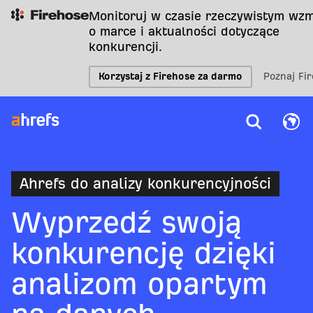
Monitoruj w czasie rzeczywistym wzm
o marce i aktualności dotyczące
konkurencji.
Korzystaj z Firehose za darmo
Poznaj Fi
Ahrefs do analizy konkurencyjności
Wyprzedź swoją
konkurencję dzięki
analizom opartym