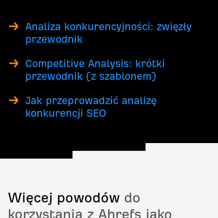
Analiza konkurencyjności: zwięzły
przewodnik
Competitive Analysis: krótki
przewodnik (z szablonem)
Jak przeprowadzić analizę
konkurencji SEO
Więcej powodów
do
korzystania z Ahrefs jako