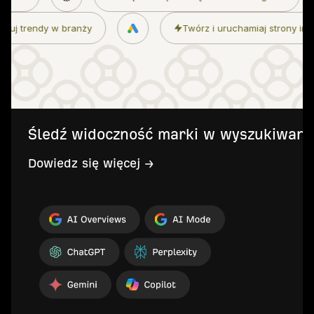
dostęp do AI
Monitoruj trendy w branży
T
Śledź widoczność marki w wyszukiwani
Dowiedz się więcej →