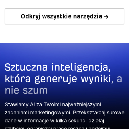
GBP Monitor →
Bot Analytics →
Rank Tracker →
AI Tech SEO →
Odkryj wszystkie narzędzia →
Social Media Manager →
Dashboard →
Portfolios →
Report Builder →
Sztuczna inteligencja,
która generuje wyniki
, a
nie szum
Stawiamy AI za Twoimi najważniejszymi
zadaniami marketingowymi. Przekształcaj surowe
dane w informacje w kilka sekund: działaj
szybciej, ograniczaj pracę ręczną i podejmuj