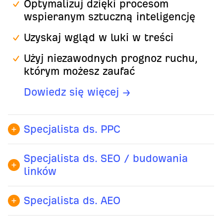
Optymalizuj dzięki procesom
wspieranym sztuczną inteligencję
Uzyskaj wgląd w luki w treści
Użyj niezawodnych prognoz ruchu,
którym możesz zaufać
Dowiedz się więcej →
Specjalista ds. PPC
Porównuj wyniki reklam
Specjalista ds. SEO / budowania
Analizuj tekst reklam konkurencji
linków
Odkryj możliwości związane z
Zidentyfikuj luki w pozycjonowaniu
wyszukiwaniem słów kluczowych o
Specjalista ds. AEO
Znajdź najlepsze możliwości
wysokiej intencji, aby zwiększać
Dowiedz się, które platformy AI
pozyskania linków zwrotnych