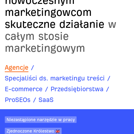
nowoczesnym
marketingowcom
skuteczne działanie
w
całym stosie
marketingowym
Agencje
/
Specjaliści ds. marketingu treści
/
E-commerce
/
Przedsiębiorstwa
/
ProSEOs
/
SaaS
Niezastąpione narzędzie w pracy
Zjednoczone Królestwo