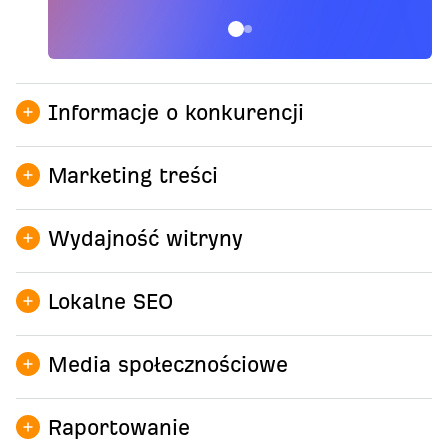
Informacje o konkurencji
Marketing treści
Site Explorer →
Wydajność witryny
Lokalne SEO
AI Content Helper →
AI Content Grader →
Media społecznościowe
Site Audit →
Keywords Explorer →
Web Analytics →
Content Explorer →
Raportowanie