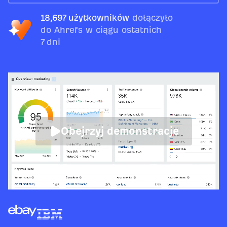
18,697 użytkowników
dołączyło
do Ahrefs w ciągu ostatnich
7 dni
Obejrzyj demonstracje