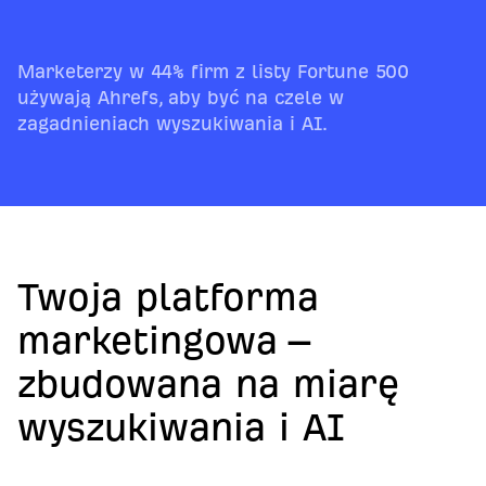
Marketerzy w 44% firm z listy Fortune 500
używają Ahrefs, aby być na czele w
zagadnieniach wyszukiwania i AI.
Twoja platforma
marketingowa –
zbudowana na miarę
wyszukiwania i AI