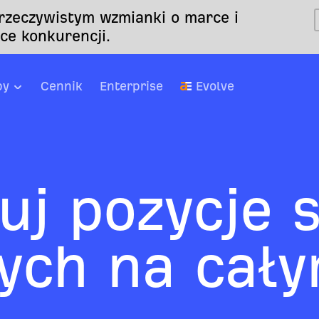
 rzeczywistym wzmianki o marce i
ce konkurencji.
by
Cennik
Enterprise
Evolve
uj pozycje 
ych na cał