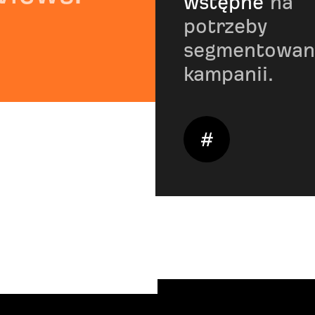
wstępne
na
potrzeby
segmentowan
kampanii.