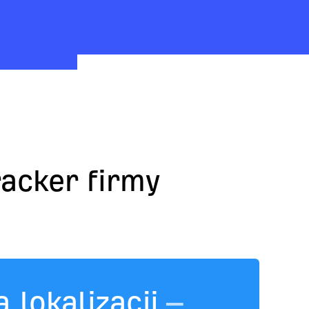
racker firmy
 lokalizacji
–