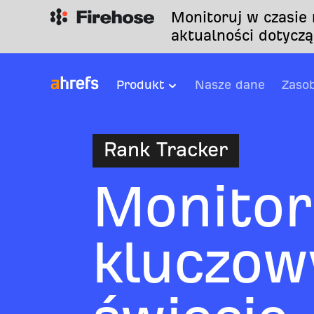
Monitoruj w czasie
aktualności dotyczą
Produkt
Nasze dane
Zaso
Rank Tracker
Monitor
kluczow