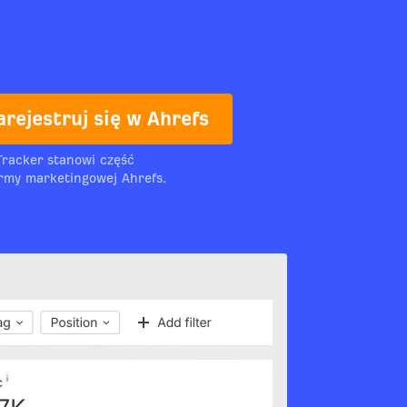
arejestruj się w Ahrefs
Tracker stanowi część
rmy marketingowej Ahrefs.