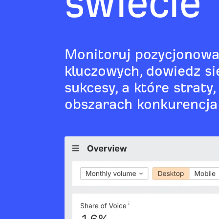
świecie
Monitoruj pozycjonowa
kluczowych, dowiedz si
sukcesy, a które straty,
obszarach konkurencja