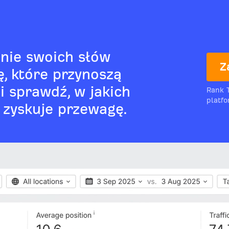
nie swoich słów
Z
ę, które przynoszą
 i sprawdź, w jakich
Rank 
platfo
 zyskuje przewagę.