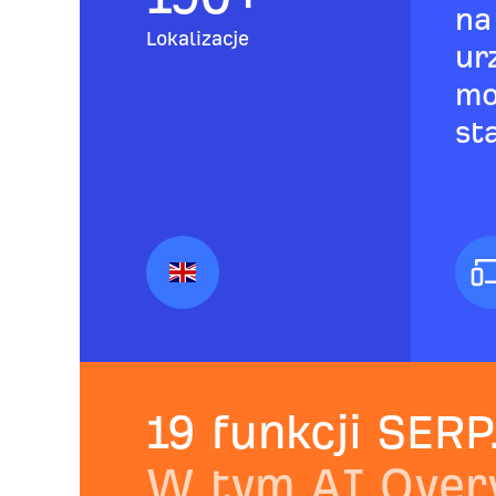
na
Lokalizacje
ur
mo
st
19 funkcji SERP
W tym AI Over