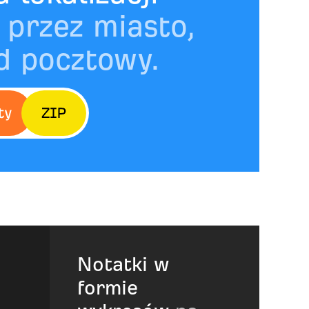
, przez miasto,
d pocztowy.
Notatki w
formie