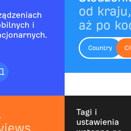
od kraju
ządzeniach
aż po ko
bilnych i
acjonarnych.
.
Tagi i
ustawienia
views.