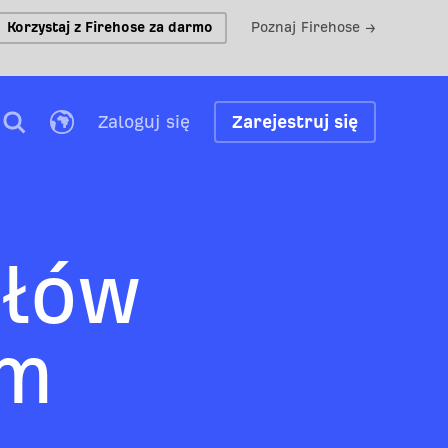
Korzystaj z Firehose za darmo
Poznaj Firehose →
Zaloguj się
Zarejestruj się
słów
ym