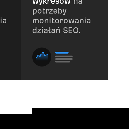
wykresów
na
potrzeby
ia
monitorowania
działań SEO.