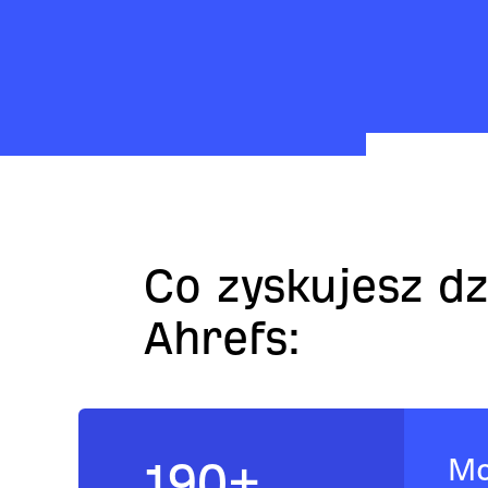
Co zyskujesz dz
Ahrefs:
Mo
190
+