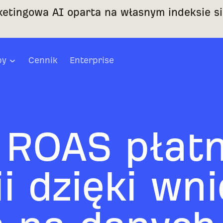
ketingowa AI oparta na własnym indeksie s
by
Cennik
Enterprise
 ROAS płat
i dzięki wn