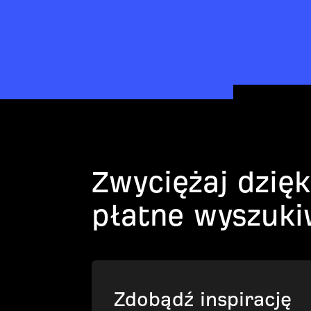
Zwyciężaj dzię
płatne wyszuki
Zdobądź inspirację