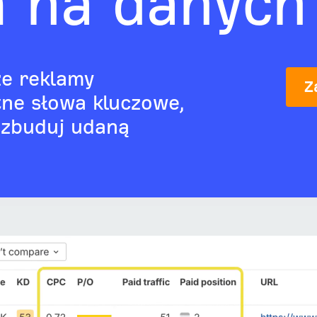
 na danych
ze reklamy
Z
atne słowa kluczowe,
i zbuduj udaną