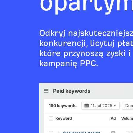
opartym
Odkryj najskuteczniejs
konkurencji, licytuj pł
które przynoszą zyski 
kampanię PPC.