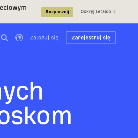
ieciowym
Odkryj Letaido →
Rozpocznij
Zaloguj się
Zarejestruj się
nych
ioskom