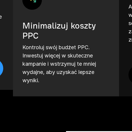
A
w
e
s
Minimalizuj koszty
z
PPC
z
Kontroluj swój budżet PPC.
Inwestuj więcej w skuteczne
kampanie i wstrzymuj te mniej
wydajne, aby uzyskać lepsze
wyniki.