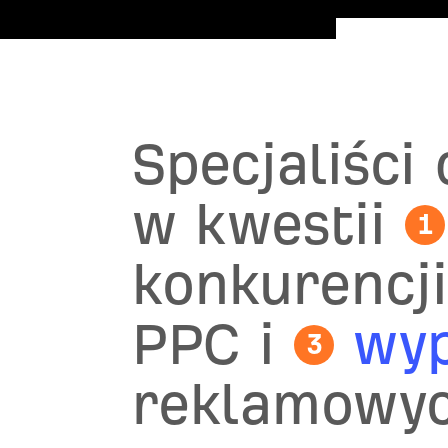
Specjaliści
w kwestii
1
konkurencj
PPC i
wyp
3
reklamowyc