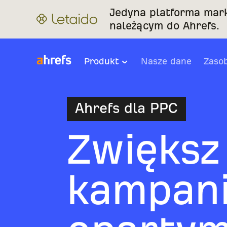
Jedyna platforma mar
należącym do Ahrefs.
Produkt
Nasze dane
Zaso
Ahrefs dla PPC
Zwiększ
kampani