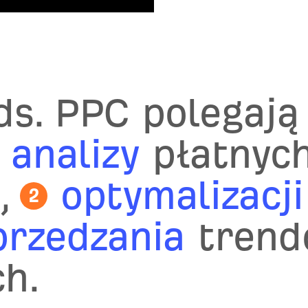
 ds. PPC polegają
analizy
płatnych
i,
optymalizacji
2
rzedzania
trend
h.