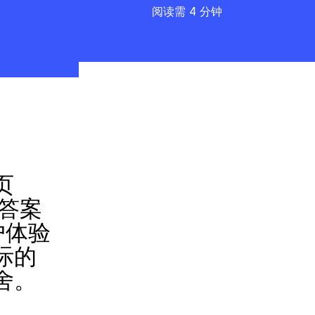
阅读需 4 分钟
页
为答案
户体验
际的
舍。