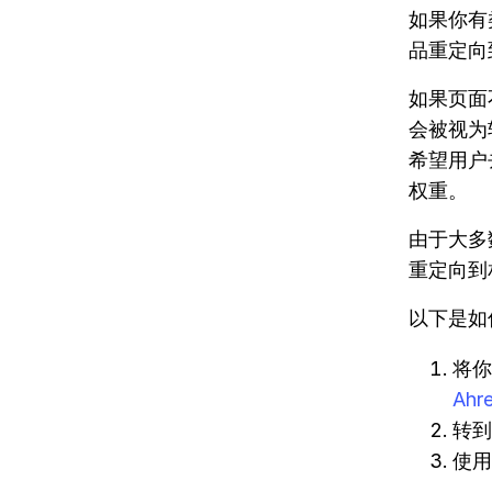
如果你有
品重定向
如果页面
会被视为
希望用户
权重。
由于大多
重定向到
以下是如
将你
Ahr
转
使用响