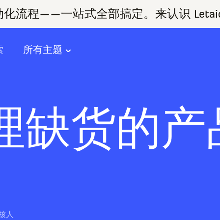
流程——一站式全部搞定。来认识 Letai
索
所有主题
理缺货的产
核人