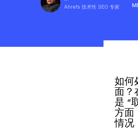
Mi
Ahrefs 技术性 SEO 专家
如何
面？
是 “
方面
情况