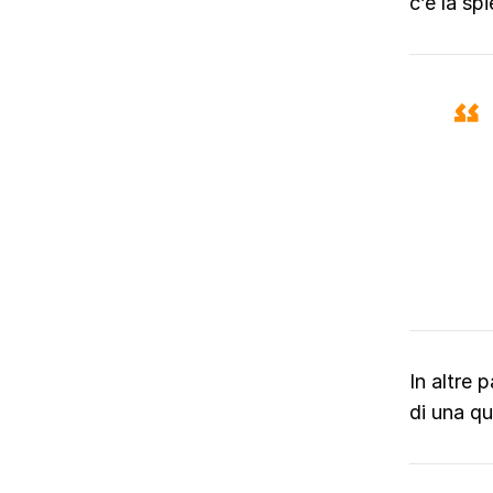
c’è la sp
In altre p
di una qu