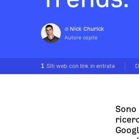
di
Nick Churick
Autore ospite
1
Siti web con link in entrata
D
Sono 
ricer
Googl