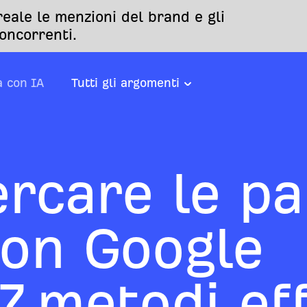
eale le menzioni del brand e gli
oncorrenti.
a con IA
Tutti gli argomenti
rcare le pa
con Google
7 metodi eff