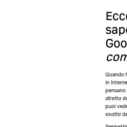
Ecc
sap
Goo
co
Quando ho
in Intern
pensano c
diretta
de
puoi ved
esatta
de
Permettim