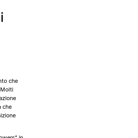
i
nto che
 Molti
tazione
a che
izione
lowers” in