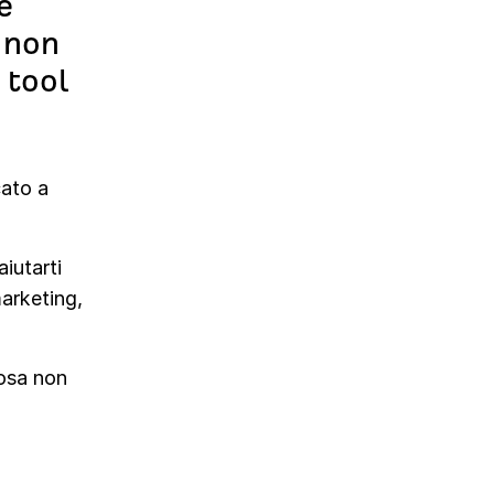
e
 non
 tool
cato a
iutarti
marketing,
cosa non