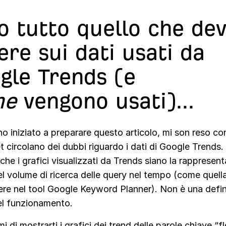
o tutto quello che dev
ere sui dati usati da
gle Trends (e
me
vengono usati)...
 iniziato a preparare questo articolo, mi son reso co
et circolano dei dubbi riguardo i dati di Google Trends.
he i grafici visualizzati da Trends siano la rappresen
l volume di ricerca delle query nel tempo (come quell
ere nel tool Google Keyword Planner). Non è una defin
l funzionamento.
i di mostrarti i grafici dei trend delle parole chiave “f