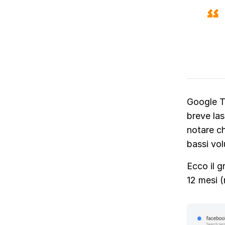
Google Tr
breve las
notare ch
bassi vol
Ecco il g
12 mesi (