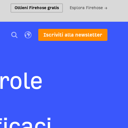
Ottieni Firehose gratis
Esplora Firehose →
Iscriviti alla newsletter
role
icaci