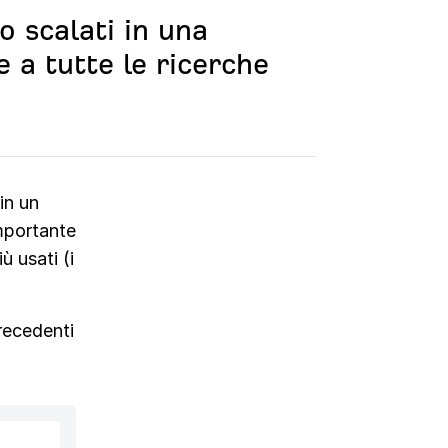
o scalati in una
 a tutte le ricerche
in un
importante
ù usati (i
recedenti