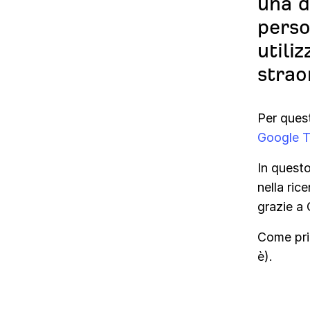
una d
perso
utili
strao
Per ques
Google T
In questo
nella ric
grazie a
Come pri
è).