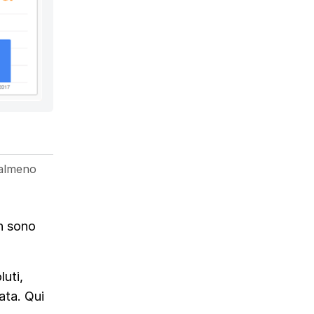
 almeno
n sono
uti,
ata. Qui