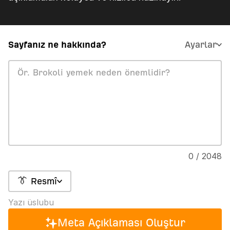
Sayfanız ne hakkında?
Ayarlar
0 / 2048
👔 Resmî
Yazı üslubu
Meta Açıklaması Oluştur