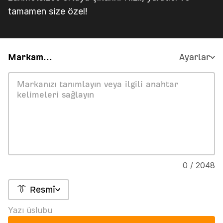
tamamen size özel!
Markam...
Ayarlar
0 / 2048
👔 Resmî
Yazı üslubu