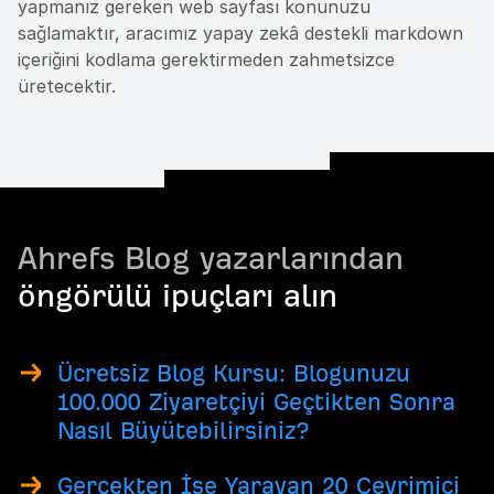
yapmanız gereken web sayfası konunuzu
sağlamaktır, aracımız yapay zekâ destekli markdown
içeriğini kodlama gerektirmeden zahmetsizce
üretecektir.
Ahrefs Blog yazarlarından
öngörülü ipuçları alın
Ücretsiz Blog Kursu: Blogunuzu
100.000 Ziyaretçiyi Geçtikten Sonra
Nasıl Büyütebilirsiniz?
Gerçekten İşe Yarayan 20 Çevrimiçi