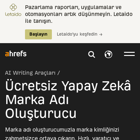
Pazarlama raporları, uygulamalar ve
otomasyonları artık düşünmeyin. Letaido
ile tanışın.
Başlayın
Letaido’yu keşfedin →
AI Writing Araçları
/
Ücretsiz Yapay Zekâ
Marka Adı
Oluşturucu
Marka adı oluşturucumuzla marka kimliğinizi
zahmetsizce ortaya çıkarın. Hızlı, yaratıcı ve