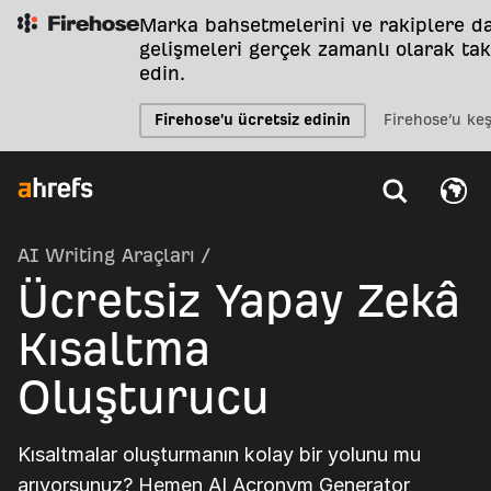
Marka bahsetmelerini ve rakiplere da
gelişmeleri gerçek zamanlı olarak tak
edin.
Firehose'u ücretsiz edinin
Firehose’u ke
AI Writing Araçları
/
Ücretsiz Yapay Zekâ
Kısaltma
Oluşturucu
Kısaltmalar oluşturmanın kolay bir yolunu mu
arıyorsunuz? Hemen AI Acronym Generator