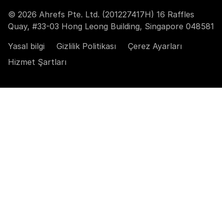
© 2026 Ahrefs Pte. Ltd. (201227417H) 16 Raffles
Quay, #33-03 Hong Leong Building, Singapore 048581
Yasal bilgi
Gizlilik Politikası
Çerez Ayarları
Hizmet Şartları