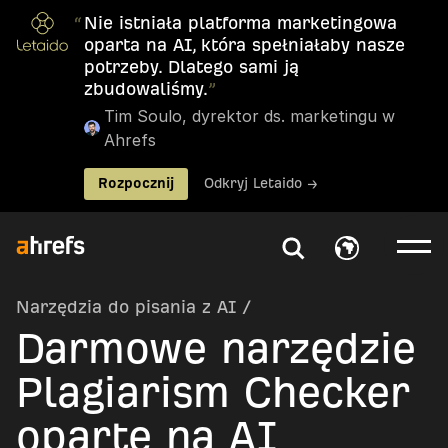
“
Nie istniała platforma marketingowa
oparta na AI, która spełniałaby nasze
potrzeby. Dlatego sami ją
zbudowaliśmy.
”
Tim Soulo, dyrektor ds. marketingu w
Ahrefs
Rozpocznij
Odkryj Letaido →
Narzędzia do pisania z AI
/
Darmowe narzędzie
Plagiarism Checker
oparte na AI