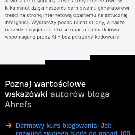
Stwórz profesjonalną treść strony internetowej w
kilka minut dzięki naszemu darmowemu generatorowi
treści na stronę internetową opartemu na sztucznej
inteligencji. Wystarczy podać temat strony, a nasze
narzędzie wygeneruje treść opartą na markdown
wspomaganą przez AI – bez potrzeby kodowania.
Poznaj wartościowe
wskazówki
autorów bloga
Ahrefs
Darmowy kurs blogowania: Jak
rozwijać swojego bloga do ponad 100