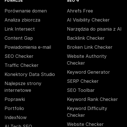
FUNKCJE
SEO →
Porównanie domen
Ahrefs Free
Analiza zbiorcza
AI Visibility Checker
Link Intersect
Narzędzia do pisania z AI
Content Gap
Backlink Checker
Powiadomienia e-mail
Broken Link Checker
SEO Checker
Website Authority
Checker
Traffic Checker
Keyword Generator
Konektory Data Studio
SERP Checker
Najlepsze strony
internetowe
SEO Toolbar
Poprawki
Keyword Rank Checker
Portfolio
Keyword Difficulty
Checker
IndexNow
Website Checker
AI Tech SEO