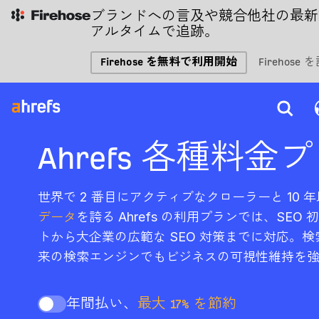
ブランドへの言及や競合他社の最新
アルタイムで追跡。
Firehose を無料で利用開始
Firehose
Ahrefs 各種料金
世界で 2 番目にアクティブなクローラーと 10 
データ
を誇る Ahrefs の利用プランでは、SE
トから大企業の広範な SEO 対策までに対応。検
来の検索エンジンでもビジネスの可視性維持を
年間払い、
最大 17% を節約