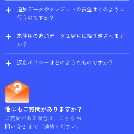
ラーとサイト監査に無料で限定的にアクセス
（
support@ahrefs.com
）までご連絡くださ
追加データやクレジットの課金はどのように
できる無料プラン
Ahrefs 無料版
に切り替わり
い。
行うのですか？
ます。
追加の従量制クレジットとデータを有効にす
ると、消費量がプランの上限を超えた場合に
未使用の追加データは翌月に繰り越されます
自動的に課金されます。年間プランをご利用
か？
の場合は、割引料金で前払いすることも可能
はい。レポートクレジット、エクスポート行
です。
数、クロールクレジット、API ユニットなどの
返金ポリシーはどのようなものですか？
PAYG（ペイ・アズ・ユー・ゴー）購入は、購
Ahrefs は基本的に返金を行いません。月額プ
入が行われた当月とその後の 2ヶ月をあわせた
ランの場合、サービスをご利用されていない
3ヶ月間有効になります。例えば、使用リセッ
場合は返金を請求することができますが、お
ト日が 10 月 20 日で、10 月 15 日に PAYG ク
客様のアカウントに重要なアクティビティが
レジットを購入したならば、期限切れは 12 月
確認された場合は、請求をお断りする場合が
他にもご質問がありますか？
20 日になります。ただし、プリペイド分の上
あります。
ご質問がある場合は、こちら
お
限が常に先に消費されることにご注意くださ
問い合せ
までご連絡ください。
い。