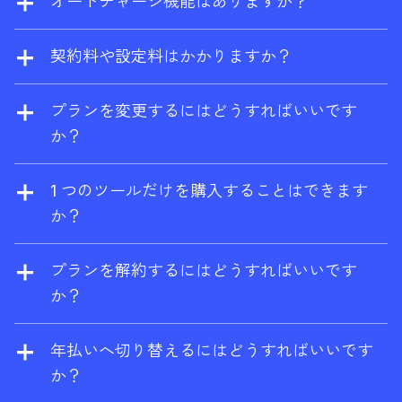
オートチャージ機能はありますか？
することができます。
ライズプランでは、ご要望に応じて電信送金
前払いを選択していない場合、追加ユーザー
にも対応しています。
は自動的に従量課金となります。また、追加
契約料や設定料はかかりますか？
の従量制クレジットとデータを有効にする
契約料や設定料は一切かかりません。いつで
と、消費量がプランの上限を超えた場合に自
もプランの変更や解約が可能です。
プランを変更するにはどうすればいいです
動的に課金されます。
か？
アカウント設定からいつでもアップグレー
ド、ダウングレードが可能です。アップグレ
1 つのツールだけを購入することはできます
ードは直ちに有効となり、ダウングレードお
か？
よび解約は、現在の請求期間の終了時に有効
はい、ブランドレーダーはスタンドアロンツ
となります。
ールとしてご利用いただけます。ご購入いた
プランを解約するにはどうすればいいです
だくと、Ahrefs Free アカウントも同時に取得
か？
できます。
解約はアカウント設定からいつでも可能で
す。解約しても、契約期間が終了するまで
年払いへ切り替えるにはどうすればいいです
は、そのプランを利用することができます。
か？
有料プランの終了後は、サイトエクスプロー
お手数ですが、サポートチーム