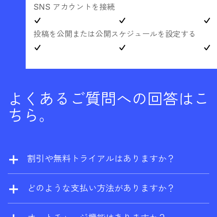
SNS アカウントを接続
投稿を公開または公開スケジュールを設定する
よくあるご質問への回答はこ
ちら。
割引や無料トライアルはありますか？
当社では割引を提供しておりません。ただ
し、ウェブサイトの所有者であれば、
Ahrefs
どのような支払い方法がありますか？
無料版
に登録して、サイトエクスプローラー
Visa、Mastercard、American Express、
およびサイト監査を一定回数まで無料で利用
UnionPay がご利用いただけます。エンタープ