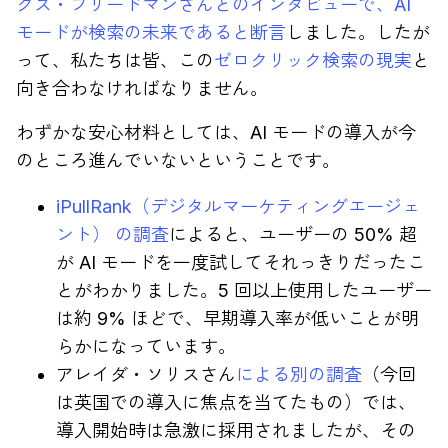
クス・フリードマンさんとのインタビューで、AI
モードが検索の未来であると断言
しました。したが
って、私たちは皆、この
ゼロクリック検索の現実
と
向き合わなければなりません。
わずかな安心材料としては、AI モードの導入が今
のところ進んでいないということです。
iPullRank（デジタルマーケティングエージェ
ント） の調査
によると、ユーザーの 50% 超
が AI モードを一度試してそれっきりだったこ
とがわかりました。5 回以上使用したユーザー
は約 9% ほどで、早期導入率が低いことが明
らかになっています。
アレイダ・ソリスさん
による別の調査
（今回
は英国での導入に焦点を当てたもの）では、
導入開始時は急激に採用されましたが、その