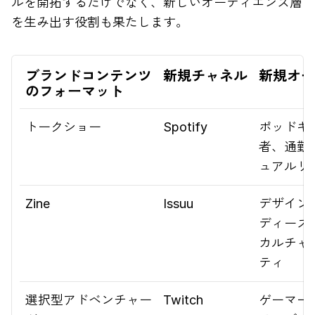
ルを開拓するだけでなく、新しいオーディエンス層
を生み出す役割も果たします。
ブランドコンテンツ
新規チャネル
新規オー
のフォーマット
トークショー
Spotify
ポッドキ
者、通勤
ュアルリ
Zine
Issuu
デザイン
ディーズ
カルチャ
ティ
選択型アドベンチャー
Twitch
ゲーマー